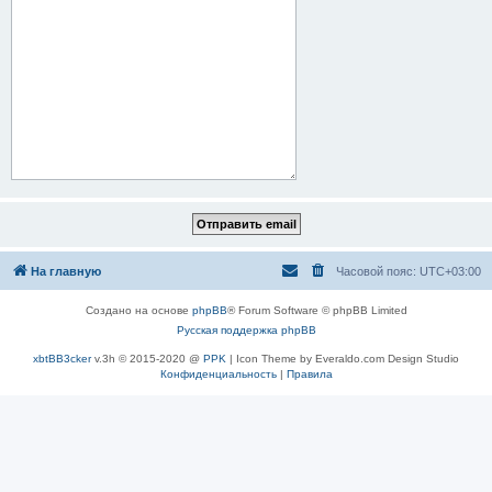
На главную
Часовой пояс:
UTC+03:00
Создано на основе
phpBB
® Forum Software © phpBB Limited
Русская поддержка phpBB
xbtBB3cker
v.3h © 2015-2020 @
PPK
| Icon Theme by Everaldo.com Design Studio
Конфиденциальность
|
Правила