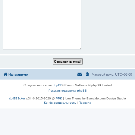
На главную
Часовой пояс:
UTC+03:00
Создано на основе
phpBB
® Forum Software © phpBB Limited
Русская поддержка phpBB
xbtBB3cker
v.3h © 2015-2020 @
PPK
| Icon Theme by Everaldo.com Design Studio
Конфиденциальность
|
Правила