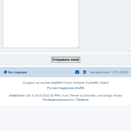
На главную
Часовой пояс:
UTC+03:00
Создано на основе
phpBB
® Forum Software © phpBB Limited
Русская поддержка phpBB
xbtBB3cker
v.3h © 2015-2020 @
PPK
| Icon Theme by Everaldo.com Design Studio
Конфиденциальность
|
Правила