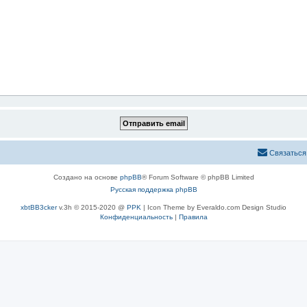
Связаться
Создано на основе
phpBB
® Forum Software © phpBB Limited
Русская поддержка phpBB
xbtBB3cker
v.3h © 2015-2020 @
PPK
| Icon Theme by Everaldo.com Design Studio
Конфиденциальность
|
Правила