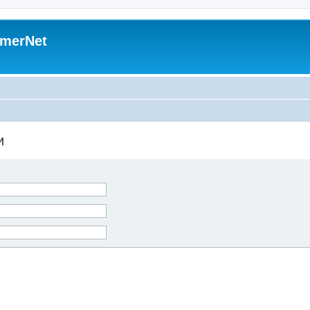
merNet
и