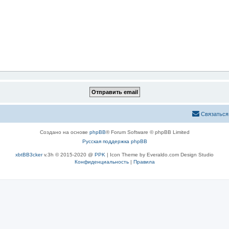
Связаться
Создано на основе
phpBB
® Forum Software © phpBB Limited
Русская поддержка phpBB
xbtBB3cker
v.3h © 2015-2020 @
PPK
| Icon Theme by Everaldo.com Design Studio
Конфиденциальность
|
Правила