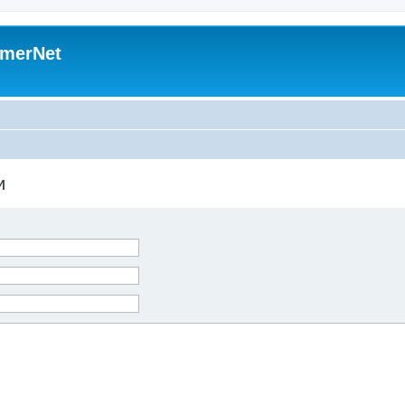
merNet
и