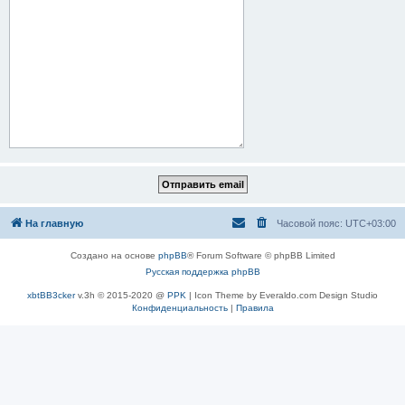
На главную
Часовой пояс:
UTC+03:00
Создано на основе
phpBB
® Forum Software © phpBB Limited
Русская поддержка phpBB
xbtBB3cker
v.3h © 2015-2020 @
PPK
| Icon Theme by Everaldo.com Design Studio
Конфиденциальность
|
Правила