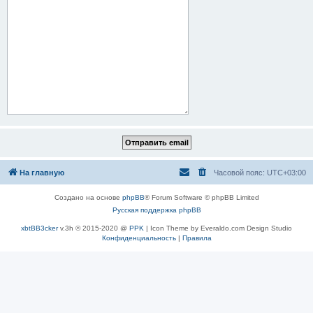
На главную
Часовой пояс:
UTC+03:00
Создано на основе
phpBB
® Forum Software © phpBB Limited
Русская поддержка phpBB
xbtBB3cker
v.3h © 2015-2020 @
PPK
| Icon Theme by Everaldo.com Design Studio
Конфиденциальность
|
Правила