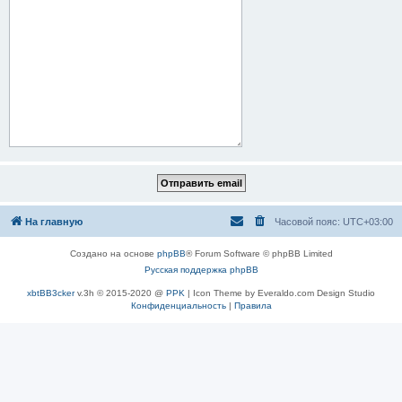
На главную
Часовой пояс:
UTC+03:00
Создано на основе
phpBB
® Forum Software © phpBB Limited
Русская поддержка phpBB
xbtBB3cker
v.3h © 2015-2020 @
PPK
| Icon Theme by Everaldo.com Design Studio
Конфиденциальность
|
Правила