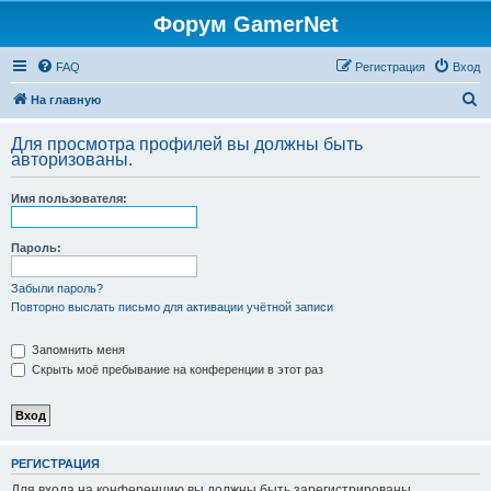
Форум GamerNet
FAQ
Регистрация
Вход
П
На главную
о
Для просмотра профилей вы должны быть
и
авторизованы.
с
Имя пользователя:
к
Пароль:
Забыли пароль?
Повторно выслать письмо для активации учётной записи
Запомнить меня
Скрыть моё пребывание на конференции в этот раз
РЕГИСТРАЦИЯ
Для входа на конференцию вы должны быть зарегистрированы.