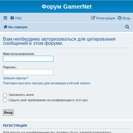
Форум GamerNet
FAQ
Регистрация
Вход
П
На главную
о
Вам необходимо авторизоваться для цитирования
и
сообщений в этом форуме.
с
Имя пользователя:
к
Пароль:
Забыли пароль?
Повторно выслать письмо для активации учётной записи
Запомнить меня
Скрыть моё пребывание на конференции в этот раз
РЕГИСТРАЦИЯ
Для входа на конференцию вы должны быть зарегистрированы.