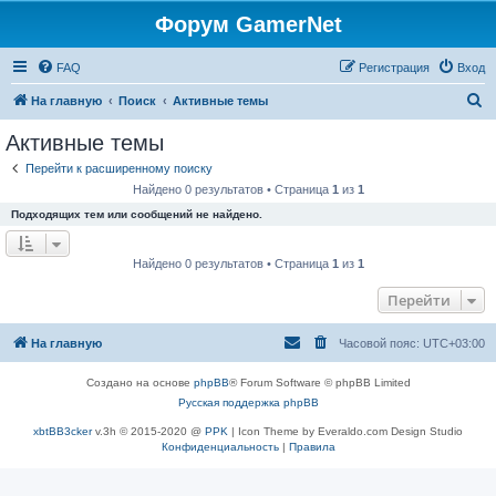
Форум GamerNet
FAQ
Регистрация
Вход
П
На главную
Поиск
Активные темы
о
Активные темы
и
Перейти к расширенному поиску
с
Найдено 0 результатов • Страница
1
из
1
к
Подходящих тем или сообщений не найдено.
Найдено 0 результатов • Страница
1
из
1
Перейти
На главную
Часовой пояс:
UTC+03:00
Создано на основе
phpBB
® Forum Software © phpBB Limited
Русская поддержка phpBB
xbtBB3cker
v.3h © 2015-2020 @
PPK
| Icon Theme by Everaldo.com Design Studio
Конфиденциальность
|
Правила