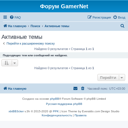
Форум GamerNet
FAQ
Регистрация
Вход
П
На главную
Поиск
Активные темы
о
Активные темы
и
Перейти к расширенному поиску
с
Найдено 0 результатов • Страница
1
из
1
к
Подходящих тем или сообщений не найдено.
Найдено 0 результатов • Страница
1
из
1
Перейти
На главную
Часовой пояс:
UTC+03:00
Создано на основе
phpBB
® Forum Software © phpBB Limited
Русская поддержка phpBB
xbtBB3cker
v.3h © 2015-2020 @
PPK
| Icon Theme by Everaldo.com Design Studio
Конфиденциальность
|
Правила