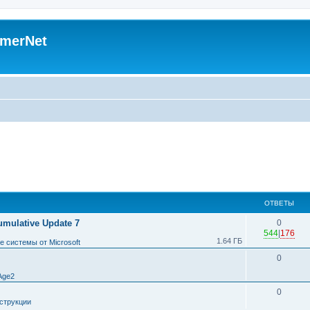
merNet
ОТВЕТЫ
umulative Update 7
0
544
|
176
1.64 ГБ
 системы от Microsoft
0
Age2
0
струкции