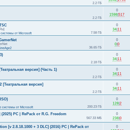
2.2 ГБ
0
1598
|
517
2.2 ГБ
LTSC
0
Ru]
34
|
11
7.58 ГБ
системы от Microsoft
 GamerNet
0
erNet
0
|
0
36.65 ГБ
LineAge2
3)
0
34
|
11
2.18 ГБ
Театральная версия] (Часть 1)
0
34
|
11
2.2 ГБ
2 [Театральная версия]
0
34
|
11
2.2 ГБ
(ISO)
0
128
|
2
200.23 ГБ
 системы от Microsoft
s] (2025) PC | RePack от R.G. Freedom
0
567.33 МБ
238
|
0
ion [v 2.8.18.1000 + 3 DLC] (2016) PC | RePack от
0