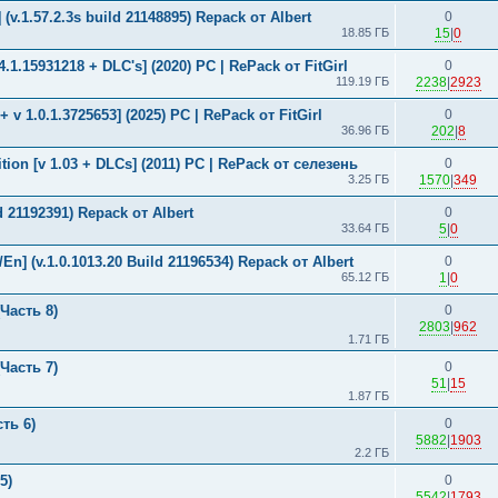
(v.1.57.2.3s build 21148895) Repack от Albert
0
18.85 ГБ
15
|
0
34.1.15931218 + DLC's] (2020) PC | RePack от FitGirl
0
119.19 ГБ
2238
|
2923
+ v 1.0.1.3725653] (2025) PC | RePack от FitGirl
0
36.96 ГБ
202
|
8
ition [v 1.03 + DLCs] (2011) PC | RePack от селезень
0
3.25 ГБ
1570
|
349
d 21192391) Repack от Albert
0
33.64 ГБ
5
|
0
En] (v.1.0.1013.20 Build 21196534) Repack от Albert
0
65.12 ГБ
1
|
0
Часть 8)
0
2803
|
962
1.71 ГБ
Часть 7)
0
51
|
15
1.87 ГБ
ть 6)
0
5882
|
1903
2.2 ГБ
5)
0
5542
|
1793