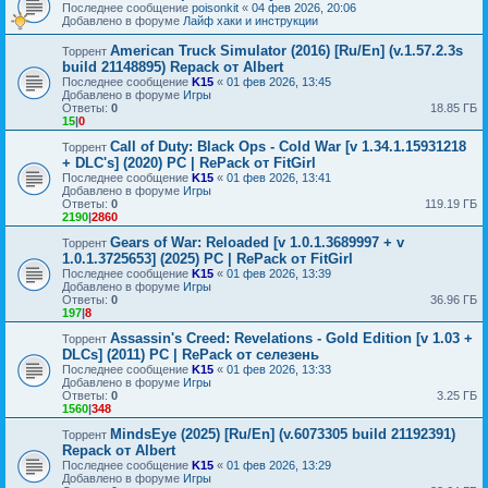
Последнее сообщение
poisonkit
«
04 фев 2026, 20:06
Добавлено в форуме
Лайф хаки и инструкции
American Truck Simulator (2016) [Ru/En] (v.1.57.2.3s
Торрент
build 21148895) Repack от Albert
Последнее сообщение
K15
«
01 фев 2026, 13:45
Добавлено в форуме
Игры
Ответы:
0
18.85 ГБ
15
|
0
Call of Duty: Black Ops - Cold War [v 1.34.1.15931218
Торрент
+ DLC's] (2020) PC | RePack от FitGirl
Последнее сообщение
K15
«
01 фев 2026, 13:41
Добавлено в форуме
Игры
Ответы:
0
119.19 ГБ
2190
|
2860
Gears of War: Reloaded [v 1.0.1.3689997 + v
Торрент
1.0.1.3725653] (2025) PC | RePack от FitGirl
Последнее сообщение
K15
«
01 фев 2026, 13:39
Добавлено в форуме
Игры
Ответы:
0
36.96 ГБ
197
|
8
Assassin's Creed: Revelations - Gold Edition [v 1.03 +
Торрент
DLCs] (2011) PC | RePack от селезень
Последнее сообщение
K15
«
01 фев 2026, 13:33
Добавлено в форуме
Игры
Ответы:
0
3.25 ГБ
1560
|
348
MindsEye (2025) [Ru/En] (v.6073305 build 21192391)
Торрент
Repack от Albert
Последнее сообщение
K15
«
01 фев 2026, 13:29
Добавлено в форуме
Игры