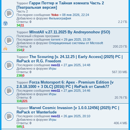
Гарри Поттер и Тайная комната Часть 2
Торрент
[Театральная версия]
Часть 2
Последнее сообщение
Yoko
«
08 янв 2026, 22:24
Добавлено в форуме
Фильмография
Ответы:
0
2.2 ГБ
34
|
11
MInstAll v.27.11.2025 By Andreyonohov (ISO)
Торрент
Полезный сборник программ
Последнее сообщение
torrent
«
29 дек 2025, 15:39
Добавлено в форуме
Операционные системы от Microsoft
Ответы:
0
200.23 ГБ
154
|
2
The Scouring [v. 24.12.25 | Early Access] (2025) PC |
Торрент
RePack от R.G. Freedom
Последнее сообщение
neo11
«
27 дек 2025, 14:48
Добавлено в форуме
Игры
Ответы:
0
567.33 МБ
238
|
0
Forza Motorsport 6: Apex - Premium Edition [v
Торрент
2.8.18.1000 + 3 DLC] (2016) PC | RePack от Canek77
Последнее сообщение
neo11
«
27 дек 2025, 14:46
Добавлено в форуме
Игры
Ответы:
0
20.76 ГБ
116
|
221
Marvel Cosmic Invasion [v 1.0.0.12456] (2025) PC |
Торрент
RePack от Wanterlude
Последнее сообщение
neo11
«
26 дек 2025, 20:10
Добавлено в форуме
Игры
Ответы:
0
406.4 МБ
585
|
1