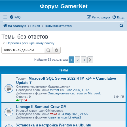
Форум GamerNet
FAQ
Регистрация
Вход
П
На главную
Поиск
Темы без ответов
о
Темы без ответов
и
Перейти к расширенному поиску
с
Поиск
Расширенный поиск
к
1
2
3
След.
Найдено 63 результата
Темы
Microsoft SQL Server 2022 RTM x64 + Cumulative
Торрент
Update 7
Системы управления базами данных
Последнее сообщение
torrent
«
01 июл 2026, 11:42
Добавлено в форуме
Операционные системы от Microsoft
Ответы:
0
1.64 ГБ
476
|
154
Lineage II Samurai Crow GM
Игровой клиент для GM сервера
Последнее сообщение
Yoko
«
04 мар 2026, 21:55
Добавлено в форуме
Клиенты игры LineAge2
Установка и настройка iVentoy на Ubuntu