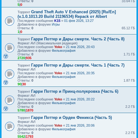
Ответы:
0
33.64 ГБ
5
|
0
Grand Theft Auto V Enhanced (2025) [Ru/En]
Торрент
(v.1.0.1013.20 Build 21196534) Repack от Albert
Последнее сообщение
K15
«
01 фев 2026, 13:27
Добавлено в форуме
Игры
Ответы:
0
65.12 ГБ
1
|
0
Гарри Поттер и Дары смерти. Часть 2 (Часть 8)
Торрент
Формат AVI (Максимальная редакция)
Последнее сообщение
Yoko
«
21 янв 2026, 20:43
Добавлено в форуме
Фильмография
Ответы:
0
1.71 ГБ
2720
|
935
Гарри Поттер и Дары смерти. Часть 1 (Часть 7)
Торрент
Формат AVI
Последнее сообщение
Yoko
«
21 янв 2026, 20:35
Добавлено в форуме
Фильмография
Ответы:
0
1.87 ГБ
90
|
30
Гарри Поттер и Принц-полукровка (Часть 6)
Торрент
Формат AVI
Последнее сообщение
Yoko
«
21 янв 2026, 20:22
Добавлено в форуме
Фильмография
Ответы:
0
2.2 ГБ
5780
|
1870
Гарри Поттер и Орден Феникса (Часть 5)
Торрент
Формат AVI
Последнее сообщение
Yoko
«
21 янв 2026, 20:06
Добавлено в форуме
Фильмография
Ответы:
0
2.2 ГБ
5542
|
1793