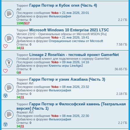
Гарри Поттер и Кубок огня (Часть 4)
Торрент
AVI
Последнее сообщение
Yoko
«
21 янв 2026, 20:01
Добавлено в форуме
Фильмография
Ответы:
0
2.2 ГБ
1598
|
517
Microsoft Windows 10 Enterprise 2021 LTSC
Торрент
Version 21H2 - Оригинальные образы от Microsoft MSDN [Ru]
Последнее сообщение
Yoko
«
21 янв 2026, 19:41
Добавлено в форуме
Операционные системы от Microsoft
Ответы:
0
7.58 ГБ
34
|
11
Lineage 2 RoseVain - тестовый проект GamerNet
Торрент
Готовый игровой клиент для подключения к серверу GamerNet
Последнее сообщение
Yoko
«
09 янв 2026, 14:16
Добавлено в форуме
Клиенты игры LineAge2
Ответы:
0
36.65 ГБ
0
|
0
Гарри Поттер и узник Азкабана (Часть 3)
Торрент
Формат AVI
Последнее сообщение
Yoko
«
08 янв 2026, 23:32
Добавлено в форуме
Фильмография
Ответы:
0
2.18 ГБ
34
|
11
Гарри Поттер и Философский камень [Театральная
Торрент
версия] (Часть 1)
Формат AVI
Последнее сообщение
Yoko
«
08 янв 2026, 22:30
Добавлено в форуме
Фильмография
Ответы:
0
2.2 ГБ
34
|
11