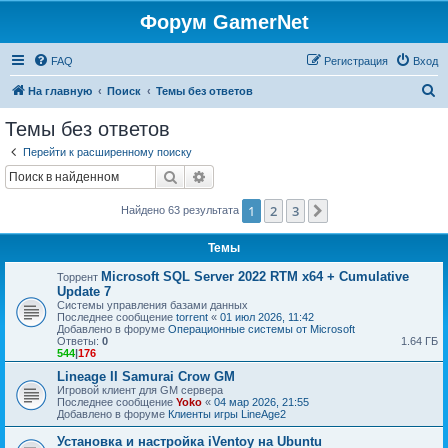
Форум GamerNet
FAQ
Регистрация
Вход
П
На главную
Поиск
Темы без ответов
о
Темы без ответов
и
Перейти к расширенному поиску
с
Поиск
Расширенный поиск
к
1
2
3
След.
Найдено 63 результата
Темы
Microsoft SQL Server 2022 RTM x64 + Cumulative
Торрент
Update 7
Системы управления базами данных
Последнее сообщение
torrent
«
01 июл 2026, 11:42
Добавлено в форуме
Операционные системы от Microsoft
Ответы:
0
1.64 ГБ
544
|
176
Lineage II Samurai Crow GM
Игровой клиент для GM сервера
Последнее сообщение
Yoko
«
04 мар 2026, 21:55
Добавлено в форуме
Клиенты игры LineAge2
Установка и настройка iVentoy на Ubuntu