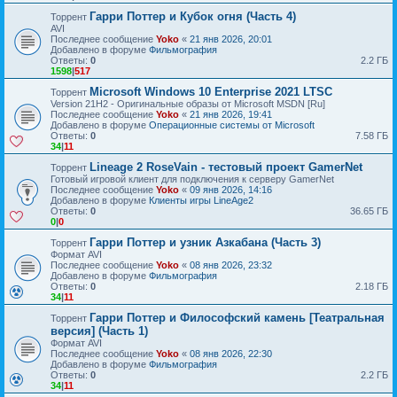
Гарри Поттер и Кубок огня (Часть 4)
Торрент
AVI
Последнее сообщение
Yoko
«
21 янв 2026, 20:01
Добавлено в форуме
Фильмография
Ответы:
0
2.2 ГБ
1598
|
517
Microsoft Windows 10 Enterprise 2021 LTSC
Торрент
Version 21H2 - Оригинальные образы от Microsoft MSDN [Ru]
Последнее сообщение
Yoko
«
21 янв 2026, 19:41
Добавлено в форуме
Операционные системы от Microsoft
Ответы:
0
7.58 ГБ
34
|
11
Lineage 2 RoseVain - тестовый проект GamerNet
Торрент
Готовый игровой клиент для подключения к серверу GamerNet
Последнее сообщение
Yoko
«
09 янв 2026, 14:16
Добавлено в форуме
Клиенты игры LineAge2
Ответы:
0
36.65 ГБ
0
|
0
Гарри Поттер и узник Азкабана (Часть 3)
Торрент
Формат AVI
Последнее сообщение
Yoko
«
08 янв 2026, 23:32
Добавлено в форуме
Фильмография
Ответы:
0
2.18 ГБ
34
|
11
Гарри Поттер и Философский камень [Театральная
Торрент
версия] (Часть 1)
Формат AVI
Последнее сообщение
Yoko
«
08 янв 2026, 22:30
Добавлено в форуме
Фильмография
Ответы:
0
2.2 ГБ
34
|
11