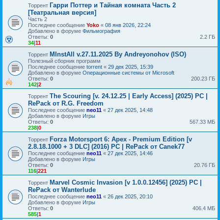
Гарри Поттер и Тайная комната Часть 2
Торрент
[Театральная версия]
Часть 2
Последнее сообщение
Yoko
«
08 янв 2026, 22:24
Добавлено в форуме
Фильмография
Ответы:
0
2.2 ГБ
34
|
11
MInstAll v.27.11.2025 By Andreyonohov (ISO)
Торрент
Полезный сборник программ
Последнее сообщение
torrent
«
29 дек 2025, 15:39
Добавлено в форуме
Операционные системы от Microsoft
Ответы:
0
200.23 ГБ
142
|
2
The Scouring [v. 24.12.25 | Early Access] (2025) PC |
Торрент
RePack от R.G. Freedom
Последнее сообщение
neo11
«
27 дек 2025, 14:48
Добавлено в форуме
Игры
Ответы:
0
567.33 МБ
238
|
0
Forza Motorsport 6: Apex - Premium Edition [v
Торрент
2.8.18.1000 + 3 DLC] (2016) PC | RePack от Canek77
Последнее сообщение
neo11
«
27 дек 2025, 14:46
Добавлено в форуме
Игры
Ответы:
0
20.76 ГБ
116
|
221
Marvel Cosmic Invasion [v 1.0.0.12456] (2025) PC |
Торрент
RePack от Wanterlude
Последнее сообщение
neo11
«
26 дек 2025, 20:10
Добавлено в форуме
Игры
Ответы:
0
406.4 МБ
585
|
1