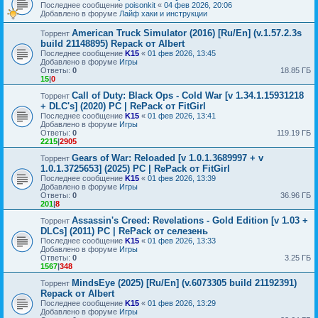
Последнее сообщение
poisonkit
«
04 фев 2026, 20:06
Добавлено в форуме
Лайф хаки и инструкции
American Truck Simulator (2016) [Ru/En] (v.1.57.2.3s
Торрент
build 21148895) Repack от Albert
Последнее сообщение
K15
«
01 фев 2026, 13:45
Добавлено в форуме
Игры
Ответы:
0
18.85 ГБ
15
|
0
Call of Duty: Black Ops - Cold War [v 1.34.1.15931218
Торрент
+ DLC's] (2020) PC | RePack от FitGirl
Последнее сообщение
K15
«
01 фев 2026, 13:41
Добавлено в форуме
Игры
Ответы:
0
119.19 ГБ
2215
|
2905
Gears of War: Reloaded [v 1.0.1.3689997 + v
Торрент
1.0.1.3725653] (2025) PC | RePack от FitGirl
Последнее сообщение
K15
«
01 фев 2026, 13:39
Добавлено в форуме
Игры
Ответы:
0
36.96 ГБ
201
|
8
Assassin's Creed: Revelations - Gold Edition [v 1.03 +
Торрент
DLCs] (2011) PC | RePack от селезень
Последнее сообщение
K15
«
01 фев 2026, 13:33
Добавлено в форуме
Игры
Ответы:
0
3.25 ГБ
1567
|
348
MindsEye (2025) [Ru/En] (v.6073305 build 21192391)
Торрент
Repack от Albert
Последнее сообщение
K15
«
01 фев 2026, 13:29
Добавлено в форуме
Игры