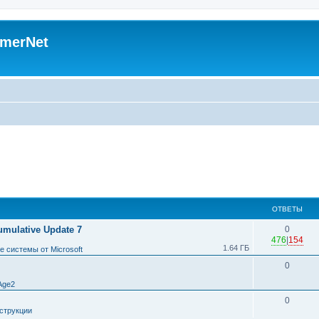
merNet
ОТВЕТЫ
umulative Update 7
0
476
|
154
1.64 ГБ
 системы от Microsoft
0
Age2
0
струкции