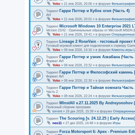
Yoko
»
21 янв 2026, 20:06
» в форуме
Фильмография
Гарри Поттер и Кубок огня (Часть 4)
Торрент
AVI
Yoko
»
21 янв 2026, 20:01
» в форуме
Фильмография
Microsoft Windows 10 Enterprise 2021 
Торрент
Version 21H2 - Оригинальные образы от Microsoft MSDN [
Yoko
»
21 янв 2026, 19:41
» в форуме
Операционные 
Lineage 2 RoseVain - тестовый проект
Торрент
Готовый игровой клиент для подключения к серверу Gam
Yoko
»
09 янв 2026, 14:16
» в форуме
Клиенты игры 
Гарри Поттер и узник Азкабана (Часть 
Торрент
Формат AVI
Yoko
»
08 янв 2026, 23:32
» в форуме
Фильмография
Гарри Поттер и Философский камень [
Торрент
Формат AVI
Yoko
»
08 янв 2026, 22:30
» в форуме
Фильмография
Гарри Поттер и Тайная комната Часть 
Торрент
Часть 2
Yoko
»
08 янв 2026, 22:24
» в форуме
Фильмография
MInstAll v.27.11.2025 By Andreyonohov 
Торрент
Полезный сборник программ
torrent
»
29 дек 2025, 15:39
» в форуме
Операционные
The Scouring [v. 24.12.25 | Early Acces
Торрент
neo11
»
27 дек 2025, 14:48
» в форуме
Игры
Forza Motorsport 6: Apex - Premium Edit
Торрент