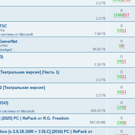
2.2 ГБ
0
1598
|
517
2.2 ГБ
LTSC
0
Ru]
34
|
11
7.58 ГБ
системы от Microsoft
 GamerNet
0
erNet
0
|
0
36.65 ГБ
LineAge2
3)
0
34
|
11
2.18 ГБ
Театральная версия] (Часть 1)
0
34
|
11
2.2 ГБ
2 [Театральная версия]
0
34
|
11
2.2 ГБ
(ISO)
0
129
|
2
200.23 ГБ
 системы от Microsoft
s] (2025) PC | RePack от R.G. Freedom
0
567.33 МБ
238
|
0
ion [v 2.8.18.1000 + 3 DLC] (2016) PC | RePack от
0