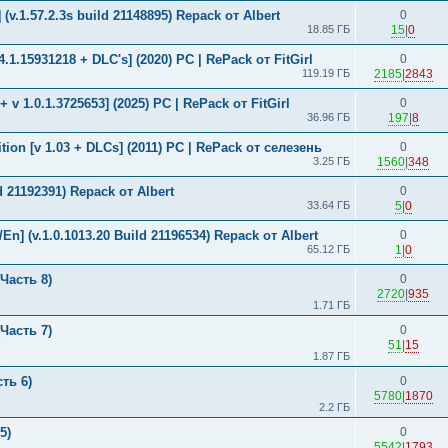
(v.1.57.2.3s build 21148895) Repack от Albert
0
18.85 ГБ
15
|
0
34.1.15931218 + DLC's] (2020) PC | RePack от FitGirl
0
119.19 ГБ
2185
|
2843
+ v 1.0.1.3725653] (2025) PC | RePack от FitGirl
0
36.96 ГБ
197
|
8
ition [v 1.03 + DLCs] (2011) PC | RePack от селезень
0
3.25 ГБ
1560
|
348
d 21192391) Repack от Albert
0
33.64 ГБ
5
|
0
En] (v.1.0.1013.20 Build 21196534) Repack от Albert
0
65.12 ГБ
1
|
0
Часть 8)
0
2720
|
935
1.71 ГБ
Часть 7)
0
51
|
15
1.87 ГБ
ть 6)
0
5780
|
1870
2.2 ГБ
5)
0
5542
|
1793