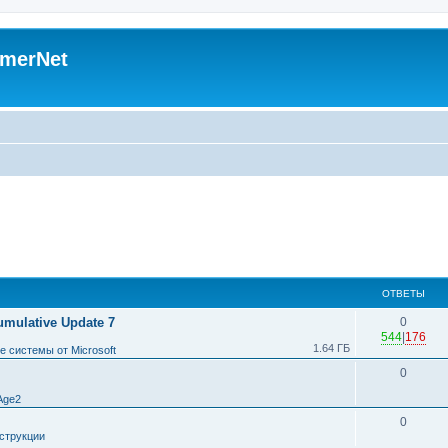
merNet
ОТВЕТЫ
umulative Update 7
0
544
|
176
1.64 ГБ
 системы от Microsoft
0
Age2
0
струкции