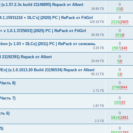
(v.1.57.2.3s build 21148895) Repack от Albert
0
18.85 ГБ
15
|
0
34.1.15931218 + DLC's] (2020) PC | RePack от FitGirl
0
119.19 ГБ
2215
|
2905
+ v 1.0.1.3725653] (2025) PC | RePack от FitGirl
0
36.96 ГБ
201
|
8
ition [v 1.03 + DLCs] (2011) PC | RePack от селезень
0
3.25 ГБ
1567
|
348
d 21192391) Repack от Albert
0
33.64 ГБ
5
|
0
En] (v.1.0.1013.20 Build 21196534) Repack от Albert
0
65.12 ГБ
1
|
0
Часть 8)
0
2748
|
944
1.71 ГБ
Часть 7)
0
102
|
33
1.87 ГБ
ть 6)
0
5814
|
1881
2.2 ГБ
5)
0
5542
|
1793