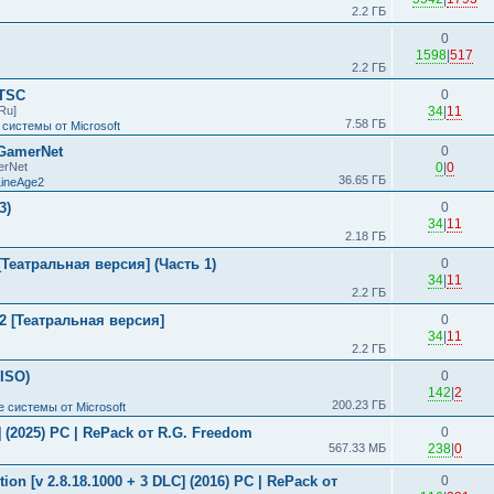
2.2 ГБ
0
1598
|
517
2.2 ГБ
LTSC
0
Ru]
34
|
11
7.58 ГБ
системы от Microsoft
 GamerNet
0
erNet
0
|
0
36.65 ГБ
LineAge2
3)
0
34
|
11
2.18 ГБ
Театральная версия] (Часть 1)
0
34
|
11
2.2 ГБ
2 [Театральная версия]
0
34
|
11
2.2 ГБ
(ISO)
0
142
|
2
200.23 ГБ
 системы от Microsoft
s] (2025) PC | RePack от R.G. Freedom
0
567.33 МБ
238
|
0
ion [v 2.8.18.1000 + 3 DLC] (2016) PC | RePack от
0