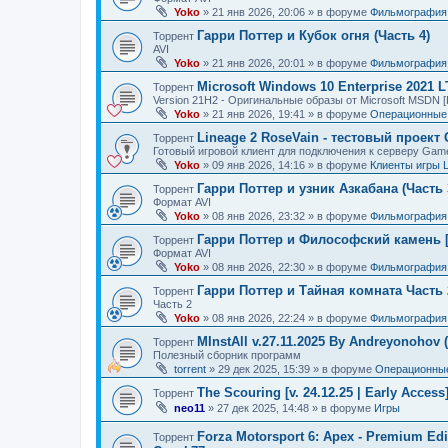
Yoko
»
21 янв 2026, 20:06
» в форуме
Фильмография
Гарри Поттер и Кубок огня (Часть 4)
Торрент
AVI
Yoko
»
21 янв 2026, 20:01
» в форуме
Фильмография
Microsoft Windows 10 Enterprise 2021 
Торрент
Version 21H2 - Оригинальные образы от Microsoft MSDN [
Yoko
»
21 янв 2026, 19:41
» в форуме
Операционные 
Lineage 2 RoseVain - тестовый проект
Торрент
Готовый игровой клиент для подключения к серверу Gam
Yoko
»
09 янв 2026, 14:16
» в форуме
Клиенты игры 
Гарри Поттер и узник Азкабана (Часть 
Торрент
Формат AVI
Yoko
»
08 янв 2026, 23:32
» в форуме
Фильмография
Гарри Поттер и Философский камень [
Торрент
Формат AVI
Yoko
»
08 янв 2026, 22:30
» в форуме
Фильмография
Гарри Поттер и Тайная комната Часть 
Торрент
Часть 2
Yoko
»
08 янв 2026, 22:24
» в форуме
Фильмография
MInstAll v.27.11.2025 By Andreyonohov 
Торрент
Полезный сборник программ
torrent
»
29 дек 2025, 15:39
» в форуме
Операционные
The Scouring [v. 24.12.25 | Early Acces
Торрент
neo11
»
27 дек 2025, 14:48
» в форуме
Игры
Forza Motorsport 6: Apex - Premium Edit
Торрент