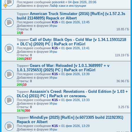
Последнее сообщение
poisonkit
«
04 фев 2026, 20:06
Добавлено в форуме
Лайф хаки и инструкции
American Truck Simulator (2016) [Ru/En] (v.1.57.2.3s
Торрент
build 21148895) Repack от Albert
Последнее сообщение
K15
«
01 фев 2026, 13:45
Добавлено в форуме
Игры
Ответы:
0
18.85 ГБ
15
|
0
Call of Duty: Black Ops - Cold War [v 1.34.1.15931218
Торрент
+ DLC's] (2020) PC | RePack от FitGirl
Последнее сообщение
K15
«
01 фев 2026, 13:41
Добавлено в форуме
Игры
Ответы:
0
119.19 ГБ
2265
|
2937
Gears of War: Reloaded [v 1.0.1.3689997 + v
Торрент
1.0.1.3725653] (2025) PC | RePack от FitGirl
Последнее сообщение
K15
«
01 фев 2026, 13:39
Добавлено в форуме
Игры
Ответы:
0
36.96 ГБ
205
|
10
Assassin's Creed: Revelations - Gold Edition [v 1.03 +
Торрент
DLCs] (2011) PC | RePack от селезень
Последнее сообщение
K15
«
01 фев 2026, 13:33
Добавлено в форуме
Игры
Ответы:
0
3.25 ГБ
1576
|
350
MindsEye (2025) [Ru/En] (v.6073305 build 21192391)
Торрент
Repack от Albert
Последнее сообщение
K15
«
01 фев 2026, 13:29
Добавлено в форуме
Игры