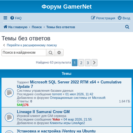
Форум GamerNet
FAQ
Регистрация
Вход
П
На главную
Поиск
Темы без ответов
о
Темы без ответов
и
Перейти к расширенному поиску
с
Поиск
Расширенный поиск
к
1
2
3
След.
Найдено 63 результата
Темы
Microsoft SQL Server 2022 RTM x64 + Cumulative
Торрент
Update 7
Системы управления базами данных
Последнее сообщение
torrent
«
01 июл 2026, 11:42
Добавлено в форуме
Операционные системы от Microsoft
Ответы:
0
1.64 ГБ
544
|
176
Lineage II Samurai Crow GM
Игровой клиент для GM сервера
Последнее сообщение
Yoko
«
04 мар 2026, 21:55
Добавлено в форуме
Клиенты игры LineAge2
Установка и настройка iVentoy на Ubuntu