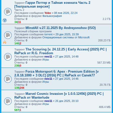
Гарри Поттер и Тайная комната Часть 2
Торрент
[Театральная версия]
Часть 2
Последнее сообщение
Yoko
«
08 янв 2026, 22:24
Добавлено в форуме
Фильмография
Ответы:
0
2.2 ГБ
34
|
11
MInstAll v.27.11.2025 By Andreyonohov (ISO)
Торрент
Полезный сборник программ
Последнее сообщение
torrent
«
29 дек 2025, 15:39
Добавлено в форуме
Операционные системы от Microsoft
Ответы:
0
200.23 ГБ
140
|
2
The Scouring [v. 24.12.25 | Early Access] (2025) PC |
Торрент
RePack от R.G. Freedom
Последнее сообщение
neo11
«
27 дек 2025, 14:48
Добавлено в форуме
Игры
Ответы:
0
567.33 МБ
238
|
0
Forza Motorsport 6: Apex - Premium Edition [v
Торрент
2.8.18.1000 + 3 DLC] (2016) PC | RePack от Canek77
Последнее сообщение
neo11
«
27 дек 2025, 14:46
Добавлено в форуме
Игры
Ответы:
0
20.76 ГБ
139
|
244
Marvel Cosmic Invasion [v 1.0.0.12456] (2025) PC |
Торрент
RePack от Wanterlude
Последнее сообщение
neo11
«
26 дек 2025, 20:10
Добавлено в форуме
Игры
Ответы:
0
406.4 МБ
587
|
1