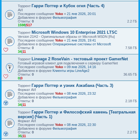
Гарри Поттер и Кубок огня (Часть 4)
Торрент
AVI
Последнее сообщение
Yoko
«
21 янв 2026, 20:01
Добавлено в форуме
Фильмография
Ответы:
0
2.2 ГБ
1598
|
517
Microsoft Windows 10 Enterprise 2021 LTSC
Торрент
Version 21H2 - Оригинальные образы от Microsoft MSDN [Ru]
Последнее сообщение
Yoko
«
21 янв 2026, 19:41
Добавлено в форуме
Операционные системы от Microsoft
Ответы:
0
7.58 ГБ
34
|
11
Lineage 2 RoseVain - тестовый проект GamerNet
Торрент
Готовый игровой клиент для подключения к серверу GamerNet
Последнее сообщение
Yoko
«
09 янв 2026, 14:16
Добавлено в форуме
Клиенты игры LineAge2
Ответы:
0
36.65 ГБ
0
|
0
Гарри Поттер и узник Азкабана (Часть 3)
Торрент
Формат AVI
Последнее сообщение
Yoko
«
08 янв 2026, 23:32
Добавлено в форуме
Фильмография
Ответы:
0
2.18 ГБ
34
|
11
Гарри Поттер и Философский камень [Театральная
Торрент
версия] (Часть 1)
Формат AVI
Последнее сообщение
Yoko
«
08 янв 2026, 22:30
Добавлено в форуме
Фильмография
Ответы:
0
2.2 ГБ
35
|
11