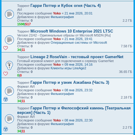
Гарри Поттер и Кубок огня (Часть 4)
Торрент
AVI
Последнее сообщение
Yoko
«
21 янв 2026, 20:01
Добавлено в форуме
Фильмография
Ответы:
0
2.2 ГБ
1598
|
517
Microsoft Windows 10 Enterprise 2021 LTSC
Торрент
Version 21H2 - Оригинальные образы от Microsoft MSDN [Ru]
Последнее сообщение
Yoko
«
21 янв 2026, 19:41
Добавлено в форуме
Операционные системы от Microsoft
Ответы:
0
7.58 ГБ
34
|
11
Lineage 2 RoseVain - тестовый проект GamerNet
Торрент
Готовый игровой клиент для подключения к серверу GamerNet
Последнее сообщение
Yoko
«
09 янв 2026, 14:16
Добавлено в форуме
Клиенты игры LineAge2
Ответы:
0
36.65 ГБ
0
|
0
Гарри Поттер и узник Азкабана (Часть 3)
Торрент
Формат AVI
Последнее сообщение
Yoko
«
08 янв 2026, 23:32
Добавлено в форуме
Фильмография
Ответы:
0
2.18 ГБ
34
|
11
Гарри Поттер и Философский камень [Театральная
Торрент
версия] (Часть 1)
Формат AVI
Последнее сообщение
Yoko
«
08 янв 2026, 22:30
Добавлено в форуме
Фильмография
Ответы:
0
2.2 ГБ
34
|
11