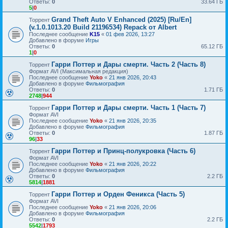
Ответы:
0
33.64 ГБ
5
|
0
Grand Theft Auto V Enhanced (2025) [Ru/En]
Торрент
(v.1.0.1013.20 Build 21196534) Repack от Albert
Последнее сообщение
K15
«
01 фев 2026, 13:27
Добавлено в форуме
Игры
Ответы:
0
65.12 ГБ
1
|
0
Гарри Поттер и Дары смерти. Часть 2 (Часть 8)
Торрент
Формат AVI (Максимальная редакция)
Последнее сообщение
Yoko
«
21 янв 2026, 20:43
Добавлено в форуме
Фильмография
Ответы:
0
1.71 ГБ
2748
|
944
Гарри Поттер и Дары смерти. Часть 1 (Часть 7)
Торрент
Формат AVI
Последнее сообщение
Yoko
«
21 янв 2026, 20:35
Добавлено в форуме
Фильмография
Ответы:
0
1.87 ГБ
96
|
33
Гарри Поттер и Принц-полукровка (Часть 6)
Торрент
Формат AVI
Последнее сообщение
Yoko
«
21 янв 2026, 20:22
Добавлено в форуме
Фильмография
Ответы:
0
2.2 ГБ
5814
|
1881
Гарри Поттер и Орден Феникса (Часть 5)
Торрент
Формат AVI
Последнее сообщение
Yoko
«
21 янв 2026, 20:06
Добавлено в форуме
Фильмография
Ответы:
0
2.2 ГБ
5542
|
1793