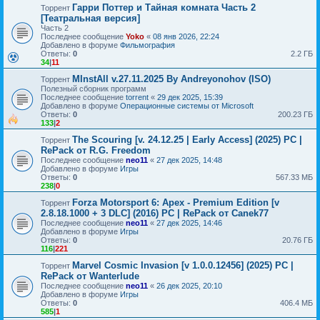
Гарри Поттер и Тайная комната Часть 2
Торрент
[Театральная версия]
Часть 2
Последнее сообщение
Yoko
«
08 янв 2026, 22:24
Добавлено в форуме
Фильмография
Ответы:
0
2.2 ГБ
34
|
11
MInstAll v.27.11.2025 By Andreyonohov (ISO)
Торрент
Полезный сборник программ
Последнее сообщение
torrent
«
29 дек 2025, 15:39
Добавлено в форуме
Операционные системы от Microsoft
Ответы:
0
200.23 ГБ
133
|
2
The Scouring [v. 24.12.25 | Early Access] (2025) PC |
Торрент
RePack от R.G. Freedom
Последнее сообщение
neo11
«
27 дек 2025, 14:48
Добавлено в форуме
Игры
Ответы:
0
567.33 МБ
238
|
0
Forza Motorsport 6: Apex - Premium Edition [v
Торрент
2.8.18.1000 + 3 DLC] (2016) PC | RePack от Canek77
Последнее сообщение
neo11
«
27 дек 2025, 14:46
Добавлено в форуме
Игры
Ответы:
0
20.76 ГБ
116
|
221
Marvel Cosmic Invasion [v 1.0.0.12456] (2025) PC |
Торрент
RePack от Wanterlude
Последнее сообщение
neo11
«
26 дек 2025, 20:10
Добавлено в форуме
Игры
Ответы:
0
406.4 МБ
585
|
1