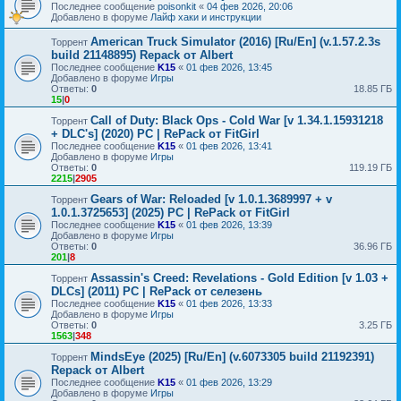
Последнее сообщение
poisonkit
«
04 фев 2026, 20:06
Добавлено в форуме
Лайф хаки и инструкции
American Truck Simulator (2016) [Ru/En] (v.1.57.2.3s
Торрент
build 21148895) Repack от Albert
Последнее сообщение
K15
«
01 фев 2026, 13:45
Добавлено в форуме
Игры
Ответы:
0
18.85 ГБ
15
|
0
Call of Duty: Black Ops - Cold War [v 1.34.1.15931218
Торрент
+ DLC's] (2020) PC | RePack от FitGirl
Последнее сообщение
K15
«
01 фев 2026, 13:41
Добавлено в форуме
Игры
Ответы:
0
119.19 ГБ
2215
|
2905
Gears of War: Reloaded [v 1.0.1.3689997 + v
Торрент
1.0.1.3725653] (2025) PC | RePack от FitGirl
Последнее сообщение
K15
«
01 фев 2026, 13:39
Добавлено в форуме
Игры
Ответы:
0
36.96 ГБ
201
|
8
Assassin's Creed: Revelations - Gold Edition [v 1.03 +
Торрент
DLCs] (2011) PC | RePack от селезень
Последнее сообщение
K15
«
01 фев 2026, 13:33
Добавлено в форуме
Игры
Ответы:
0
3.25 ГБ
1563
|
348
MindsEye (2025) [Ru/En] (v.6073305 build 21192391)
Торрент
Repack от Albert
Последнее сообщение
K15
«
01 фев 2026, 13:29
Добавлено в форуме
Игры