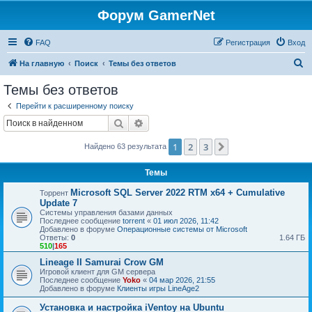
Форум GamerNet
FAQ
Регистрация
Вход
П
На главную
Поиск
Темы без ответов
о
Темы без ответов
и
Перейти к расширенному поиску
с
Поиск
Расширенный поиск
к
1
2
3
След.
Найдено 63 результата
Темы
Microsoft SQL Server 2022 RTM x64 + Cumulative
Торрент
Update 7
Системы управления базами данных
Последнее сообщение
torrent
«
01 июл 2026, 11:42
Добавлено в форуме
Операционные системы от Microsoft
Ответы:
0
1.64 ГБ
510
|
165
Lineage II Samurai Crow GM
Игровой клиент для GM сервера
Последнее сообщение
Yoko
«
04 мар 2026, 21:55
Добавлено в форуме
Клиенты игры LineAge2
Установка и настройка iVentoy на Ubuntu