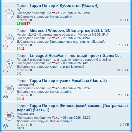
Гарри Поттер и Кубок огня (Часть 4)
Торрент
AVI
Последнее сообщение
Yoko
«
21 янв 2026, 20:01
Добавлено в форуме
Фильмография
Ответы:
0
2.2 ГБ
1598
|
517
Microsoft Windows 10 Enterprise 2021 LTSC
Торрент
Version 21H2 - Оригинальные образы от Microsoft MSDN [Ru]
Последнее сообщение
Yoko
«
21 янв 2026, 19:41
Добавлено в форуме
Операционные системы от Microsoft
Ответы:
0
7.58 ГБ
34
|
11
Lineage 2 RoseVain - тестовый проект GamerNet
Торрент
Готовый игровой клиент для подключения к серверу GamerNet
Последнее сообщение
Yoko
«
09 янв 2026, 14:16
Добавлено в форуме
Клиенты игры LineAge2
Ответы:
0
36.65 ГБ
0
|
0
Гарри Поттер и узник Азкабана (Часть 3)
Торрент
Формат AVI
Последнее сообщение
Yoko
«
08 янв 2026, 23:32
Добавлено в форуме
Фильмография
Ответы:
0
2.18 ГБ
34
|
11
Гарри Поттер и Философский камень [Театральная
Торрент
версия] (Часть 1)
Формат AVI
Последнее сообщение
Yoko
«
08 янв 2026, 22:30
Добавлено в форуме
Фильмография
Ответы:
0
2.2 ГБ
34
|
11