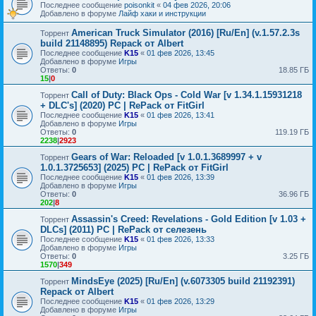
Последнее сообщение
poisonkit
«
04 фев 2026, 20:06
Добавлено в форуме
Лайф хаки и инструкции
American Truck Simulator (2016) [Ru/En] (v.1.57.2.3s
Торрент
build 21148895) Repack от Albert
Последнее сообщение
K15
«
01 фев 2026, 13:45
Добавлено в форуме
Игры
Ответы:
0
18.85 ГБ
15
|
0
Call of Duty: Black Ops - Cold War [v 1.34.1.15931218
Торрент
+ DLC's] (2020) PC | RePack от FitGirl
Последнее сообщение
K15
«
01 фев 2026, 13:41
Добавлено в форуме
Игры
Ответы:
0
119.19 ГБ
2238
|
2923
Gears of War: Reloaded [v 1.0.1.3689997 + v
Торрент
1.0.1.3725653] (2025) PC | RePack от FitGirl
Последнее сообщение
K15
«
01 фев 2026, 13:39
Добавлено в форуме
Игры
Ответы:
0
36.96 ГБ
202
|
8
Assassin's Creed: Revelations - Gold Edition [v 1.03 +
Торрент
DLCs] (2011) PC | RePack от селезень
Последнее сообщение
K15
«
01 фев 2026, 13:33
Добавлено в форуме
Игры
Ответы:
0
3.25 ГБ
1570
|
349
MindsEye (2025) [Ru/En] (v.6073305 build 21192391)
Торрент
Repack от Albert
Последнее сообщение
K15
«
01 фев 2026, 13:29
Добавлено в форуме
Игры