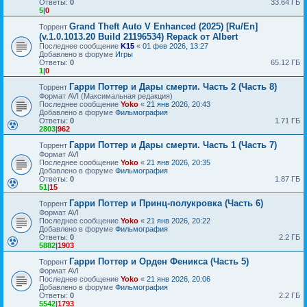
Ответы:
0
33.64 ГБ
5
|
0
Grand Theft Auto V Enhanced (2025) [Ru/En]
Торрент
(v.1.0.1013.20 Build 21196534) Repack от Albert
Последнее сообщение
K15
«
01 фев 2026, 13:27
Добавлено в форуме
Игры
Ответы:
0
65.12 ГБ
1
|
0
Гарри Поттер и Дары смерти. Часть 2 (Часть 8)
Торрент
Формат AVI (Максимальная редакция)
Последнее сообщение
Yoko
«
21 янв 2026, 20:43
Добавлено в форуме
Фильмография
Ответы:
0
1.71 ГБ
2803
|
962
Гарри Поттер и Дары смерти. Часть 1 (Часть 7)
Торрент
Формат AVI
Последнее сообщение
Yoko
«
21 янв 2026, 20:35
Добавлено в форуме
Фильмография
Ответы:
0
1.87 ГБ
51
|
15
Гарри Поттер и Принц-полукровка (Часть 6)
Торрент
Формат AVI
Последнее сообщение
Yoko
«
21 янв 2026, 20:22
Добавлено в форуме
Фильмография
Ответы:
0
2.2 ГБ
5882
|
1903
Гарри Поттер и Орден Феникса (Часть 5)
Торрент
Формат AVI
Последнее сообщение
Yoko
«
21 янв 2026, 20:06
Добавлено в форуме
Фильмография
Ответы:
0
2.2 ГБ
5542
|
1793