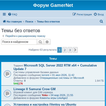
Форум GamerNet
FAQ
Регистрация
Вход
П
На главную
Поиск
Темы без ответов
о
Темы без ответов
и
Перейти к расширенному поиску
с
Поиск
Расширенный поиск
к
1
2
3
След.
Найдено 63 результата
Темы
Microsoft SQL Server 2022 RTM x64 + Cumulative
Торрент
Update 7
Системы управления базами данных
Последнее сообщение
torrent
«
01 июл 2026, 11:42
Добавлено в форуме
Операционные системы от Microsoft
Ответы:
0
1.64 ГБ
544
|
176
Lineage II Samurai Crow GM
Игровой клиент для GM сервера
Последнее сообщение
Yoko
«
04 мар 2026, 21:55
Добавлено в форуме
Клиенты игры LineAge2
Установка и настройка iVentoy на Ubuntu