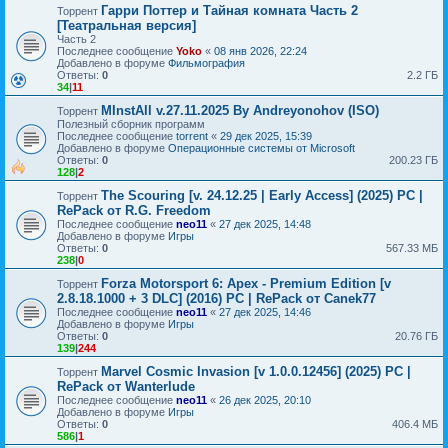
Гарри Поттер и Тайная комната Часть 2
Торрент
[Театральная версия]
Часть 2
Последнее сообщение
Yoko
«
08 янв 2026, 22:24
Добавлено в форуме
Фильмография
Ответы:
0
2.2 ГБ
34
|
11
MInstAll v.27.11.2025 By Andreyonohov (ISO)
Торрент
Полезный сборник программ
Последнее сообщение
torrent
«
29 дек 2025, 15:39
Добавлено в форуме
Операционные системы от Microsoft
Ответы:
0
200.23 ГБ
128
|
2
The Scouring [v. 24.12.25 | Early Access] (2025) PC |
Торрент
RePack от R.G. Freedom
Последнее сообщение
neo11
«
27 дек 2025, 14:48
Добавлено в форуме
Игры
Ответы:
0
567.33 МБ
238
|
0
Forza Motorsport 6: Apex - Premium Edition [v
Торрент
2.8.18.1000 + 3 DLC] (2016) PC | RePack от Canek77
Последнее сообщение
neo11
«
27 дек 2025, 14:46
Добавлено в форуме
Игры
Ответы:
0
20.76 ГБ
139
|
244
Marvel Cosmic Invasion [v 1.0.0.12456] (2025) PC |
Торрент
RePack от Wanterlude
Последнее сообщение
neo11
«
26 дек 2025, 20:10
Добавлено в форуме
Игры
Ответы:
0
406.4 МБ
586
|
1