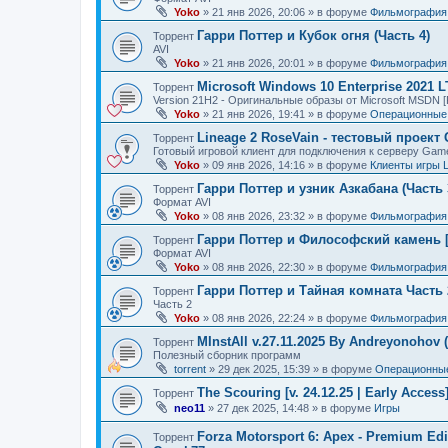
Yoko
»
21 янв 2026, 20:06
» в форуме
Фильмография
Гарри Поттер и Кубок огня (Часть 4)
Торрент
AVI
Yoko
»
21 янв 2026, 20:01
» в форуме
Фильмография
Microsoft Windows 10 Enterprise 2021 
Торрент
Version 21H2 - Оригинальные образы от Microsoft MSDN [
Yoko
»
21 янв 2026, 19:41
» в форуме
Операционные 
Lineage 2 RoseVain - тестовый проект
Торрент
Готовый игровой клиент для подключения к серверу Gam
Yoko
»
09 янв 2026, 14:16
» в форуме
Клиенты игры 
Гарри Поттер и узник Азкабана (Часть 
Торрент
Формат AVI
Yoko
»
08 янв 2026, 23:32
» в форуме
Фильмография
Гарри Поттер и Философский камень [
Торрент
Формат AVI
Yoko
»
08 янв 2026, 22:30
» в форуме
Фильмография
Гарри Поттер и Тайная комната Часть 
Торрент
Часть 2
Yoko
»
08 янв 2026, 22:24
» в форуме
Фильмография
MInstAll v.27.11.2025 By Andreyonohov 
Торрент
Полезный сборник программ
torrent
»
29 дек 2025, 15:39
» в форуме
Операционные
The Scouring [v. 24.12.25 | Early Acces
Торрент
neo11
»
27 дек 2025, 14:48
» в форуме
Игры
Forza Motorsport 6: Apex - Premium Edit
Торрент