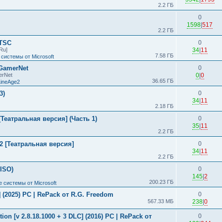
2.2 ГБ
0
1598
|
517
2.2 ГБ
LTSC
0
Ru]
34
|
11
7.58 ГБ
системы от Microsoft
 GamerNet
0
erNet
0
|
0
36.65 ГБ
LineAge2
3)
0
34
|
11
2.18 ГБ
Театральная версия] (Часть 1)
0
35
|
11
2.2 ГБ
2 [Театральная версия]
0
34
|
11
2.2 ГБ
(ISO)
0
145
|
2
200.23 ГБ
 системы от Microsoft
s] (2025) PC | RePack от R.G. Freedom
0
567.33 МБ
238
|
0
ion [v 2.8.18.1000 + 3 DLC] (2016) PC | RePack от
0