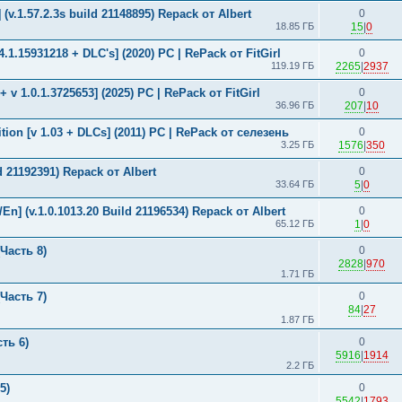
(v.1.57.2.3s build 21148895) Repack от Albert
0
18.85 ГБ
15
|
0
34.1.15931218 + DLC's] (2020) PC | RePack от FitGirl
0
119.19 ГБ
2265
|
2937
+ v 1.0.1.3725653] (2025) PC | RePack от FitGirl
0
36.96 ГБ
207
|
10
ition [v 1.03 + DLCs] (2011) PC | RePack от селезень
0
3.25 ГБ
1576
|
350
d 21192391) Repack от Albert
0
33.64 ГБ
5
|
0
En] (v.1.0.1013.20 Build 21196534) Repack от Albert
0
65.12 ГБ
1
|
0
Часть 8)
0
2828
|
970
1.71 ГБ
Часть 7)
0
84
|
27
1.87 ГБ
ть 6)
0
5916
|
1914
2.2 ГБ
5)
0
5542
|
1793