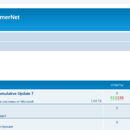
merNet
ОТВЕТЫ
umulative Update 7
0
612
|
198
1.64 ГБ
 системы от Microsoft
0
Age2
0
струкции