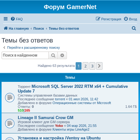
Форум GamerNet
FAQ
Регистрация
Вход
П
На главную
Поиск
Темы без ответов
о
Темы без ответов
и
Перейти к расширенному поиску
с
Поиск
Расширенный поиск
к
1
2
3
След.
Найдено 63 результата
Темы
Microsoft SQL Server 2022 RTM x64 + Cumulative
Торрент
Update 7
Системы управления базами данных
Последнее сообщение
torrent
«
01 июл 2026, 11:42
Добавлено в форуме
Операционные системы от Microsoft
Ответы:
0
1.64 ГБ
510
|
165
Lineage II Samurai Crow GM
Игровой клиент для GM сервера
Последнее сообщение
Yoko
«
04 мар 2026, 21:55
Добавлено в форуме
Клиенты игры LineAge2
Установка и настройка iVentoy на Ubuntu