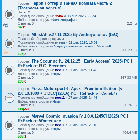
Гарри Поттер и Тайная комната Часть 2
Торрент
[Театральная версия]
Часть 2
Последнее сообщение
Yoko
«
08 янв 2026, 22:24
Добавлено в форуме
Фильмография
Ответы:
0
2.2 ГБ
34
|
11
MInstAll v.27.11.2025 By Andreyonohov (ISO)
Торрент
Полезный сборник программ
Последнее сообщение
torrent
«
29 дек 2025, 15:39
Добавлено в форуме
Операционные системы от Microsoft
Ответы:
0
200.23 ГБ
127
|
2
The Scouring [v. 24.12.25 | Early Access] (2025) PC |
Торрент
RePack от R.G. Freedom
Последнее сообщение
neo11
«
27 дек 2025, 14:48
Добавлено в форуме
Игры
Ответы:
0
567.33 МБ
238
|
0
Forza Motorsport 6: Apex - Premium Edition [v
Торрент
2.8.18.1000 + 3 DLC] (2016) PC | RePack от Canek77
Последнее сообщение
neo11
«
27 дек 2025, 14:46
Добавлено в форуме
Игры
Ответы:
0
20.76 ГБ
116
|
221
Marvel Cosmic Invasion [v 1.0.0.12456] (2025) PC |
Торрент
RePack от Wanterlude
Последнее сообщение
neo11
«
26 дек 2025, 20:10
Добавлено в форуме
Игры
Ответы:
0
406.4 МБ
585
|
1