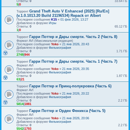
Ответы:
0
33.64 ГБ
5
|
0
Grand Theft Auto V Enhanced (2025) [Ru/En]
Торрент
(v.1.0.1013.20 Build 21196534) Repack от Albert
Последнее сообщение
K15
«
01 фев 2026, 13:27
Добавлено в форуме
Игры
Ответы:
0
65.12 ГБ
1
|
0
Гарри Поттер и Дары смерти. Часть 2 (Часть 8)
Торрент
Формат AVI (Максимальная редакция)
Последнее сообщение
Yoko
«
21 янв 2026, 20:43
Добавлено в форуме
Фильмография
Ответы:
0
1.71 ГБ
2748
|
944
Гарри Поттер и Дары смерти. Часть 1 (Часть 7)
Торрент
Формат AVI
Последнее сообщение
Yoko
«
21 янв 2026, 20:35
Добавлено в форуме
Фильмография
Ответы:
0
1.87 ГБ
63
|
21
Гарри Поттер и Принц-полукровка (Часть 6)
Торрент
Формат AVI
Последнее сообщение
Yoko
«
21 янв 2026, 20:22
Добавлено в форуме
Фильмография
Ответы:
0
2.2 ГБ
5814
|
1881
Гарри Поттер и Орден Феникса (Часть 5)
Торрент
Формат AVI
Последнее сообщение
Yoko
«
21 янв 2026, 20:06
Добавлено в форуме
Фильмография
Ответы:
0
2.2 ГБ
5542
|
1793