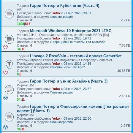
Гарри Поттер и Кубок огня (Часть 4)
Торрент
AVI
Последнее сообщение
Yoko
«
21 янв 2026, 20:01
Добавлено в форуме
Фильмография
Ответы:
0
2.2 ГБ
1598
|
517
Microsoft Windows 10 Enterprise 2021 LTSC
Торрент
Version 21H2 - Оригинальные образы от Microsoft MSDN [Ru]
Последнее сообщение
Yoko
«
21 янв 2026, 19:41
Добавлено в форуме
Операционные системы от Microsoft
Ответы:
0
7.58 ГБ
34
|
11
Lineage 2 RoseVain - тестовый проект GamerNet
Торрент
Готовый игровой клиент для подключения к серверу GamerNet
Последнее сообщение
Yoko
«
09 янв 2026, 14:16
Добавлено в форуме
Клиенты игры LineAge2
Ответы:
0
36.65 ГБ
0
|
0
Гарри Поттер и узник Азкабана (Часть 3)
Торрент
Формат AVI
Последнее сообщение
Yoko
«
08 янв 2026, 23:32
Добавлено в форуме
Фильмография
Ответы:
0
2.18 ГБ
34
|
11
Гарри Поттер и Философский камень [Театральная
Торрент
версия] (Часть 1)
Формат AVI
Последнее сообщение
Yoko
«
08 янв 2026, 22:30
Добавлено в форуме
Фильмография
Ответы:
0
2.2 ГБ
34
|
11