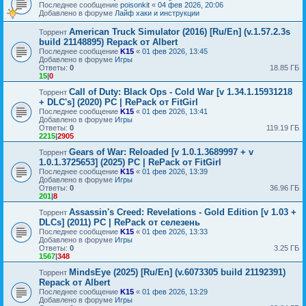
Последнее сообщение
poisonkit
«
04 фев 2026, 20:06
Добавлено в форуме
Лайф хаки и инструкции
American Truck Simulator (2016) [Ru/En] (v.1.57.2.3s
Торрент
build 21148895) Repack от Albert
Последнее сообщение
K15
«
01 фев 2026, 13:45
Добавлено в форуме
Игры
Ответы:
0
18.85 ГБ
15
|
0
Call of Duty: Black Ops - Cold War [v 1.34.1.15931218
Торрент
+ DLC's] (2020) PC | RePack от FitGirl
Последнее сообщение
K15
«
01 фев 2026, 13:41
Добавлено в форуме
Игры
Ответы:
0
119.19 ГБ
2215
|
2905
Gears of War: Reloaded [v 1.0.1.3689997 + v
Торрент
1.0.1.3725653] (2025) PC | RePack от FitGirl
Последнее сообщение
K15
«
01 фев 2026, 13:39
Добавлено в форуме
Игры
Ответы:
0
36.96 ГБ
201
|
8
Assassin's Creed: Revelations - Gold Edition [v 1.03 +
Торрент
DLCs] (2011) PC | RePack от селезень
Последнее сообщение
K15
«
01 фев 2026, 13:33
Добавлено в форуме
Игры
Ответы:
0
3.25 ГБ
1567
|
348
MindsEye (2025) [Ru/En] (v.6073305 build 21192391)
Торрент
Repack от Albert
Последнее сообщение
K15
«
01 фев 2026, 13:29
Добавлено в форуме
Игры