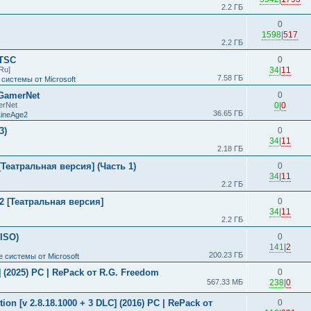
2.2 ГБ
0
1598
|
517
2.2 ГБ
LTSC
0
Ru]
34
|
11
7.58 ГБ
системы от Microsoft
 GamerNet
0
erNet
0
|
0
36.65 ГБ
LineAge2
3)
0
34
|
11
2.18 ГБ
Театральная версия] (Часть 1)
0
34
|
11
2.2 ГБ
2 [Театральная версия]
0
34
|
11
2.2 ГБ
(ISO)
0
141
|
2
200.23 ГБ
 системы от Microsoft
s] (2025) PC | RePack от R.G. Freedom
0
567.33 МБ
238
|
0
ion [v 2.8.18.1000 + 3 DLC] (2016) PC | RePack от
0