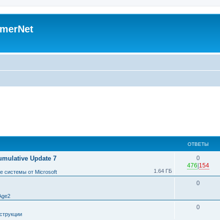
merNet
ОТВЕТЫ
umulative Update 7
0
476
|
154
1.64 ГБ
 системы от Microsoft
0
Age2
0
струкции