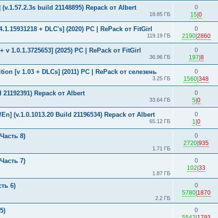
(v.1.57.2.3s build 21148895) Repack от Albert
0
18.85 ГБ
15
|
0
34.1.15931218 + DLC's] (2020) PC | RePack от FitGirl
0
119.19 ГБ
2190
|
2860
+ v 1.0.1.3725653] (2025) PC | RePack от FitGirl
0
36.96 ГБ
197
|
8
ition [v 1.03 + DLCs] (2011) PC | RePack от селезень
0
3.25 ГБ
1560
|
348
d 21192391) Repack от Albert
0
33.64 ГБ
5
|
0
En] (v.1.0.1013.20 Build 21196534) Repack от Albert
0
65.12 ГБ
1
|
0
Часть 8)
0
2720
|
935
1.71 ГБ
Часть 7)
0
102
|
33
1.87 ГБ
ть 6)
0
5780
|
1870
2.2 ГБ
5)
0
5542
|
1793