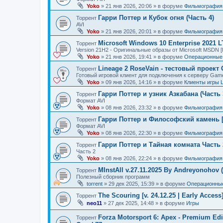
Yoko
»
21 янв 2026, 20:06
» в форуме
Фильмография
Гарри Поттер и Кубок огня (Часть 4)
Торрент
AVI
Yoko
»
21 янв 2026, 20:01
» в форуме
Фильмография
Microsoft Windows 10 Enterprise 2021 
Торрент
Version 21H2 - Оригинальные образы от Microsoft MSDN [
Yoko
»
21 янв 2026, 19:41
» в форуме
Операционные 
Lineage 2 RoseVain - тестовый проект
Торрент
Готовый игровой клиент для подключения к серверу Gam
Yoko
»
09 янв 2026, 14:16
» в форуме
Клиенты игры 
Гарри Поттер и узник Азкабана (Часть 
Торрент
Формат AVI
Yoko
»
08 янв 2026, 23:32
» в форуме
Фильмография
Гарри Поттер и Философский камень [
Торрент
Формат AVI
Yoko
»
08 янв 2026, 22:30
» в форуме
Фильмография
Гарри Поттер и Тайная комната Часть 
Торрент
Часть 2
Yoko
»
08 янв 2026, 22:24
» в форуме
Фильмография
MInstAll v.27.11.2025 By Andreyonohov 
Торрент
Полезный сборник программ
torrent
»
29 дек 2025, 15:39
» в форуме
Операционные
The Scouring [v. 24.12.25 | Early Acces
Торрент
neo11
»
27 дек 2025, 14:48
» в форуме
Игры
Forza Motorsport 6: Apex - Premium Edit
Торрент