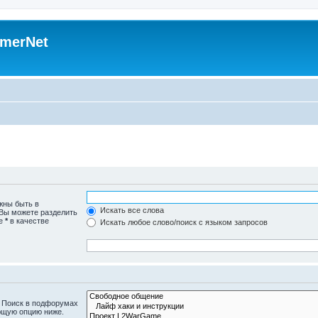
merNet
жны быть в
Искать все слова
 Вы можете разделить
те
*
в качестве
Искать любое слово/поиск с языком запросов
. Поиск в подфорумах
ющую опцию ниже.