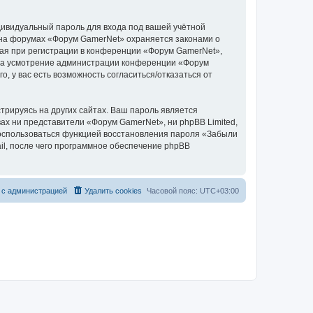
дивидуальный пароль для входа под вашей учётной
 на форумах «Форум GamerNet» охраняется законами о
ая при регистрации в конференции «Форум GamerNet»,
у, на усмотрение администрации конференции «Форум
, у вас есть возможность согласиться/отказаться от
рируясь на других сайтах. Ваш пароль является
вах ни представители «Форум GamerNet», ни phpBB Limited,
 воспользоваться функцией восстановления пароля «Забыли
l, после чего программное обеспечение phpBB
 с администрацией
Удалить cookies
Часовой пояс:
UTC+03:00