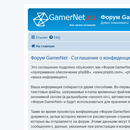
Форум Ga
Добро пожаловать!
Ссылки
FAQ
На главную
Форум GamerNet - Соглашение о конфиденци
Это соглашение подробно объясняет, как «Форум GamerNet»
«программное обеспечение phpBB», «www.phpbb.com», «ph
«ваша информация»).
Ваша информация собирается двумя способами. Во-первы
текстовые файлы, загружаемые в папку временных файлов 
анонимной сессии (в дальнейшем «session-id»), автомати
«Форум GamerNet» и будет использоваться для хранения 
Также во время просмотра конференции «Форум GamerNet»
документа, целью которого является рассмотрение стран
которые вы отправляете на форум. Этими данными могут 
сообщения»), данные, указанные при регистрации в конфе