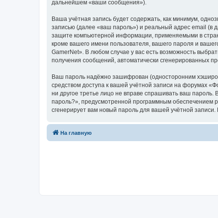
дальнейшем «ваши сообщения»).
Ваша учётная запись будет содержать, как минимум, одн
записью (далее «ваш пароль») и реальный адрес email (в
защите компьютерной информации, применяемыми в стран
кроме вашего имени пользователя, вашего пароля и вашег
GamerNet». В любом случае у вас есть возможность выбрат
получения сообщений, автоматически сгенерированных п
Ваш пароль надёжно зашифрован (односторонним хэширован
средством доступа к вашей учётной записи на форумах «Фо
ни другое третье лицо не вправе спрашивать ваш пароль. 
пароль?», предусмотренной программным обеспечением ph
сгенерирует вам новый пароль для вашей учётной запи
На главную