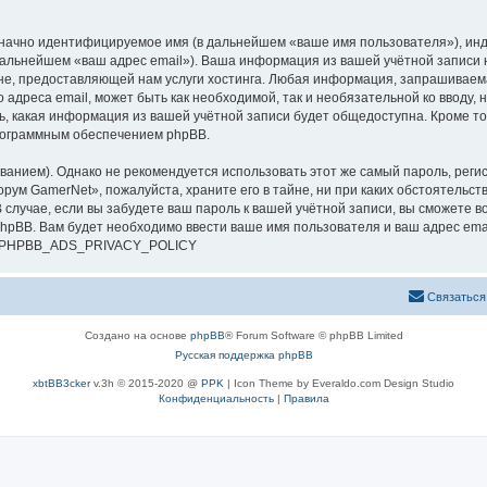
означно идентифицируемое имя (в дальнейшем «ваше имя пользователя»), ин
 дальнейшем «ваш адрес email»). Ваша информация из вашей учётной записи
е, предоставляющей нам услуги хостинга. Любая информация, запрашиваем
о адреса email, может быть как необходимой, так и необязательной ко ввод
ь, какая информация из вашей учётной записи будет общедоступна. Кроме того
рограммным обеспечением phpBB.
ием). Однако не рекомендуется использовать этот же самый пароль, регист
рум GamerNet», пожалуйста, храните его в тайне, ни при каких обстоятельст
В случае, если вы забудете ваш пароль к вашей учётной записи, вы сможете
pBB. Вам будет необходимо ввести ваше имя пользователя и ваш адрес emai
си. PHPBB_ADS_PRIVACY_POLICY
Связаться
Создано на основе
phpBB
® Forum Software © phpBB Limited
Русская поддержка phpBB
xbtBB3cker
v.3h © 2015-2020 @
PPK
| Icon Theme by Everaldo.com Design Studio
Конфиденциальность
|
Правила