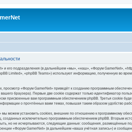
merNet
альности
 и его подразделения (в дальнейшем «мы», «наш», «Форум GamerNet», «https
pBB Limited», «phpBB Teams») используют информацию, полученную во врем
х, просмотр «Форум GamerNet» приведёт к созданию программным обеспечен
вашего браузера). Первые две cookie содержат только идентификатор польз
чески присвоенные вам программным обеспечением phpBB. Третья cookie буд
информации о прочтённых вами темах, повышая таким образом удобство раб
 мы можем установить cookies, внешние по отношению к программному обесп
иц, созданных исключительно программным обеспечением phpBB. Вторым ис
быть, но не исчерпываются, следующие данные: сообщения, размещённые по
ренции «Форум GamerNet» (в дальнейшем «ваша учётная запись») и сообщени