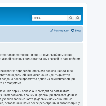
Поиск
Расширенный по
Регистрация
Вход
://forum.gamernet.ru») и phpBB (в дальнейшем «они»,
я любой из ваших пользовательских сессий (в дальнейшем
ием phpBB определённого числа cookies (небольшие
ователя (в дальнейшем «user-id») и идентификатор
ет создана после просмотра одной из тем конференции
оты с форумами.
ечению phpBB, однако они выходят за рамки этого
точником получения вашей информации являются данные,
д учётной записью Гостя (в дальнейшем «анонимные
я, оставленные вами после регистрации и авторизации (в