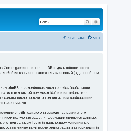
Поиск
Расширенный по
Регистрация
Вход
://forum.gamernet.ru») и phpBB (в дальнейшем «они»,
я любой из ваших пользовательских сессий (в дальнейшем
ием phpBB определённого числа cookies (небольшие
ователя (в дальнейшем «user-id») и идентификатор
ет создана после просмотра одной из тем конференции
оты с форумами.
ечению phpBB, однако они выходят за рамки этого
точником получения вашей информации являются данные,
д учётной записью Гостя (в дальнейшем «анонимные
я, оставленные вами после регистрации и авторизации (в