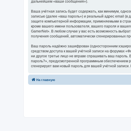
дальнейшем «ваши сообщения»).
Ваша учётная запись будет содержать, как минимум, одн
записью (далее «ваш пароль») и реальный адрес email (в
защите компьютерной информации, применяемыми в стран
кроме вашего имени пользователя, вашего пароля и вашег
GamerNet». В любом случае у вас есть возможность выбрат
получения сообщений, автоматически сгенерированных п
Ваш пароль надёжно зашифрован (односторонним хэширован
средством доступа к вашей учётной записи на форумах «Фо
ни другое третье лицо не вправе спрашивать ваш пароль. 
пароль?», предусмотренной программным обеспечением ph
сгенерирует вам новый пароль для вашей учётной запи
На главную