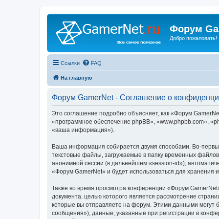
Форум Ga
Добро пожаловать!
Ссылки
FAQ
На главную
Форум GamerNet - Соглашение о конфиденци
Это соглашение подробно объясняет, как «Форум GamerNet»
«программное обеспечение phpBB», «www.phpbb.com», «ph
«ваша информация»).
Ваша информация собирается двумя способами. Во-первы
текстовые файлы, загружаемые в папку временных файлов 
анонимной сессии (в дальнейшем «session-id»), автомати
«Форум GamerNet» и будет использоваться для хранения 
Также во время просмотра конференции «Форум GamerNet»
документа, целью которого является рассмотрение стран
которые вы отправляете на форум. Этими данными могут 
сообщения»), данные, указанные при регистрации в конфе