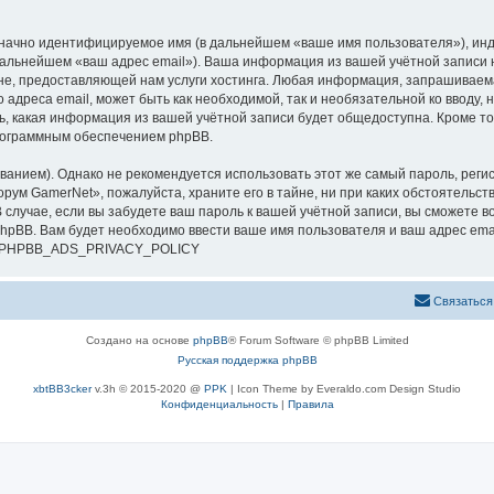
означно идентифицируемое имя (в дальнейшем «ваше имя пользователя»), ин
 дальнейшем «ваш адрес email»). Ваша информация из вашей учётной записи
е, предоставляющей нам услуги хостинга. Любая информация, запрашиваем
о адреса email, может быть как необходимой, так и необязательной ко ввод
ь, какая информация из вашей учётной записи будет общедоступна. Кроме того
рограммным обеспечением phpBB.
ием). Однако не рекомендуется использовать этот же самый пароль, регист
рум GamerNet», пожалуйста, храните его в тайне, ни при каких обстоятельст
В случае, если вы забудете ваш пароль к вашей учётной записи, вы сможете
pBB. Вам будет необходимо ввести ваше имя пользователя и ваш адрес emai
си. PHPBB_ADS_PRIVACY_POLICY
Связаться
Создано на основе
phpBB
® Forum Software © phpBB Limited
Русская поддержка phpBB
xbtBB3cker
v.3h © 2015-2020 @
PPK
| Icon Theme by Everaldo.com Design Studio
Конфиденциальность
|
Правила