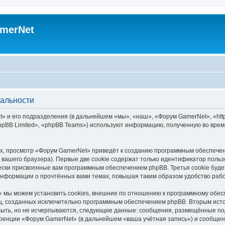
merNet
альности
 и его подразделения (в дальнейшем «мы», «наш», «Форум GamerNet», «https
pBB Limited», «phpBB Teams») используют информацию, полученную во врем
х, просмотр «Форум GamerNet» приведёт к созданию программным обеспечен
вашего браузера). Первые две cookie содержат только идентификатор польз
чески присвоенные вам программным обеспечением phpBB. Третья cookie буд
информации о прочтённых вами темах, повышая таким образом удобство раб
 мы можем установить cookies, внешние по отношению к программному обесп
иц, созданных исключительно программным обеспечением phpBB. Вторым ис
быть, но не исчерпываются, следующие данные: сообщения, размещённые по
ренции «Форум GamerNet» (в дальнейшем «ваша учётная запись») и сообщени