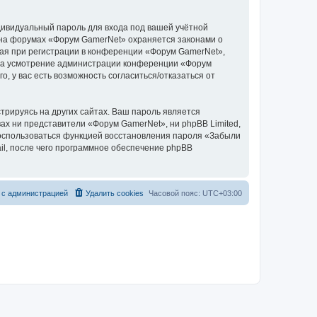
дивидуальный пароль для входа под вашей учётной
 на форумах «Форум GamerNet» охраняется законами о
ая при регистрации в конференции «Форум GamerNet»,
у, на усмотрение администрации конференции «Форум
, у вас есть возможность согласиться/отказаться от
рируясь на других сайтах. Ваш пароль является
вах ни представители «Форум GamerNet», ни phpBB Limited,
 воспользоваться функцией восстановления пароля «Забыли
l, после чего программное обеспечение phpBB
 с администрацией
Удалить cookies
Часовой пояс:
UTC+03:00