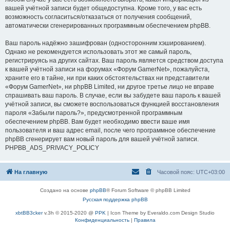
вашей учётной записи будет общедоступна. Кроме того, у вас есть
возможность согласиться/отказаться от получения сообщений,
автоматически сгенерированных программным обеспечением phpBB.
Ваш пароль надёжно зашифрован (односторонним хэшированием).
Однако не рекомендуется использовать этот же самый пароль,
регистрируясь на других сайтах. Ваш пароль является средством доступа
к вашей учётной записи на форумах «Форум GamerNet», пожалуйста,
храните его в тайне, ни при каких обстоятельствах ни представители
«Форум GamerNet», ни phpBB Limited, ни другое третье лицо не вправе
спрашивать ваш пароль. В случае, если вы забудете ваш пароль к вашей
учётной записи, вы сможете воспользоваться функцией восстановления
пароля «Забыли пароль?», предусмотренной программным
обеспечением phpBB. Вам будет необходимо ввести ваше имя
пользователя и ваш адрес email, после чего программное обеспечение
phpBB сгенерирует вам новый пароль для вашей учётной записи.
PHPBB_ADS_PRIVACY_POLICY
На главную
Часовой пояс:
UTC+03:00
Создано на основе
phpBB
® Forum Software © phpBB Limited
Русская поддержка phpBB
xbtBB3cker
v.3h © 2015-2020 @
PPK
| Icon Theme by Everaldo.com Design Studio
Конфиденциальность
|
Правила