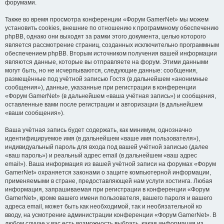
форумами.
Также во время просмотра конференции «Форум GamerNet» мы можем
установить cookies, внешние по отношению к программному обеспечению
phpBB, однако они выходят за рамки этого документа, целью которого
является рассмотрение страниц, созданных исключительно программным
обеспечением phpBB. Вторым источником получения вашей информации
являются данные, которые вы отправляете на форум. Этими данными
могут быть, но не исчерпываются, следующие данные: сообщения,
размещённые под учётной записью Гостя (в дальнейшем «анонимные
сообщения»), данные, указанные при регистрации в конференции
«Форум GamerNet» (в дальнейшем «ваша учётная запись») и сообщения,
оставленные вами после регистрации и авторизации (в дальнейшем
«ваши сообщения»).
Ваша учётная запись будет содержать, как минимум, однозначно
идентифицируемое имя (в дальнейшем «ваше имя пользователя»),
индивидуальный пароль для входа под вашей учётной записью (далее
«ваш пароль») и реальный адрес email (в дальнейшем «ваш адрес
email»). Ваша информация из вашей учётной записи на форумах «Форум
GamerNet» охраняется законами о защите компьютерной информации,
применяемыми в стране, предоставляющей нам услуги хостинга. Любая
информация, запрашиваемая при регистрации в конференции «Форум
GamerNet», кроме вашего имени пользователя, вашего пароля и вашего
адреса email, может быть как необходимой, так и необязательной ко
вводу, на усмотрение администрации конференции «Форум GamerNet». В
любом случае у вас есть возможность выбрать, какая информация из