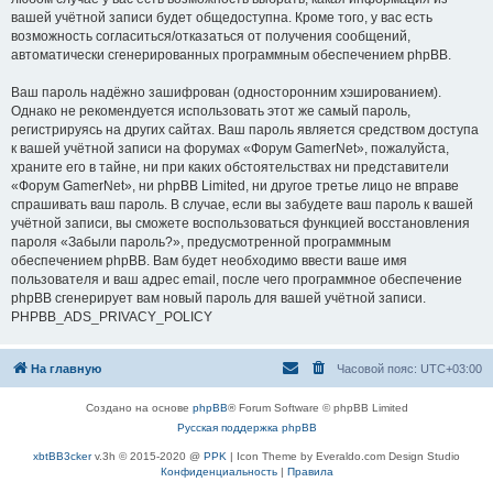
вашей учётной записи будет общедоступна. Кроме того, у вас есть
возможность согласиться/отказаться от получения сообщений,
автоматически сгенерированных программным обеспечением phpBB.
Ваш пароль надёжно зашифрован (односторонним хэшированием).
Однако не рекомендуется использовать этот же самый пароль,
регистрируясь на других сайтах. Ваш пароль является средством доступа
к вашей учётной записи на форумах «Форум GamerNet», пожалуйста,
храните его в тайне, ни при каких обстоятельствах ни представители
«Форум GamerNet», ни phpBB Limited, ни другое третье лицо не вправе
спрашивать ваш пароль. В случае, если вы забудете ваш пароль к вашей
учётной записи, вы сможете воспользоваться функцией восстановления
пароля «Забыли пароль?», предусмотренной программным
обеспечением phpBB. Вам будет необходимо ввести ваше имя
пользователя и ваш адрес email, после чего программное обеспечение
phpBB сгенерирует вам новый пароль для вашей учётной записи.
PHPBB_ADS_PRIVACY_POLICY
На главную
Часовой пояс:
UTC+03:00
Создано на основе
phpBB
® Forum Software © phpBB Limited
Русская поддержка phpBB
xbtBB3cker
v.3h © 2015-2020 @
PPK
| Icon Theme by Everaldo.com Design Studio
Конфиденциальность
|
Правила