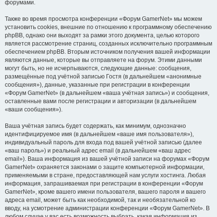
форумами.
Также во время просмотра конференции «Форум GamerNet» мы можем
установить cookies, внешние по отношению к программному обеспечению
phpBB, однако они выходят за рамки этого документа, целью которого
является рассмотрение страниц, созданных исключительно программным
обеспечением phpBB. Вторым источником получения вашей информации
являются данные, которые вы отправляете на форум. Этими данными
могут быть, но не исчерпываются, следующие данные: сообщения,
размещённые под учётной записью Гостя (в дальнейшем «анонимные
сообщения»), данные, указанные при регистрации в конференции
«Форум GamerNet» (в дальнейшем «ваша учётная запись») и сообщения,
оставленные вами после регистрации и авторизации (в дальнейшем
«ваши сообщения»).
Ваша учётная запись будет содержать, как минимум, однозначно
идентифицируемое имя (в дальнейшем «ваше имя пользователя»),
индивидуальный пароль для входа под вашей учётной записью (далее
«ваш пароль») и реальный адрес email (в дальнейшем «ваш адрес
email»). Ваша информация из вашей учётной записи на форумах «Форум
GamerNet» охраняется законами о защите компьютерной информации,
применяемыми в стране, предоставляющей нам услуги хостинга. Любая
информация, запрашиваемая при регистрации в конференции «Форум
GamerNet», кроме вашего имени пользователя, вашего пароля и вашего
адреса email, может быть как необходимой, так и необязательной ко
вводу, на усмотрение администрации конференции «Форум GamerNet». В
любом случае у вас есть возможность выбрать, какая информация из