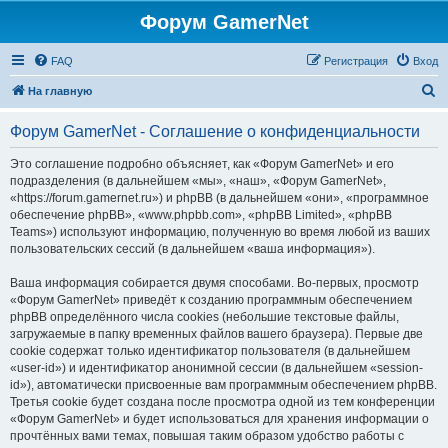
Форум GamerNet
FAQ
Регистрация
Вход
П
На главную
о
Форум GamerNet - Соглашение о конфиденциальности
и
с
Это соглашение подробно объясняет, как «Форум GamerNet» и его
подразделения (в дальнейшем «мы», «наш», «Форум GamerNet»,
к
«https://forum.gamernet.ru») и phpBB (в дальнейшем «они», «программное
обеспечение phpBB», «www.phpbb.com», «phpBB Limited», «phpBB
Teams») используют информацию, полученную во время любой из ваших
пользовательских сессий (в дальнейшем «ваша информация»).
Ваша информация собирается двумя способами. Во-первых, просмотр
«Форум GamerNet» приведёт к созданию программным обеспечением
phpBB определённого числа cookies (небольшие текстовые файлы,
загружаемые в папку временных файлов вашего браузера). Первые две
cookie содержат только идентификатор пользователя (в дальнейшем
«user-id») и идентификатор анонимной сессии (в дальнейшем «session-
id»), автоматически присвоенные вам программным обеспечением phpBB.
Третья cookie будет создана после просмотра одной из тем конференции
«Форум GamerNet» и будет использоваться для хранения информации о
прочтённых вами темах, повышая таким образом удобство работы с