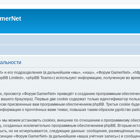
merNet
альности
 и его подразделения (в дальнейшем «мы», «наш», «Форум GamerNet», «https
pBB Limited», «phpBB Teams») используют информацию, полученную во врем
х, просмотр «Форум GamerNet» приведёт к созданию программным обеспечен
вашего браузера). Первые две cookie содержат только идентификатор польз
чески присвоенные вам программным обеспечением phpBB. Третья cookie буд
информации о прочтённых вами темах, повышая таким образом удобство раб
 мы можем установить cookies, внешние по отношению к программному обесп
иц, созданных исключительно программным обеспечением phpBB. Вторым ис
быть, но не исчерпываются, следующие данные: сообщения, размещённые по
ренции «Форум GamerNet» (в дальнейшем «ваша учётная запись») и сообщени