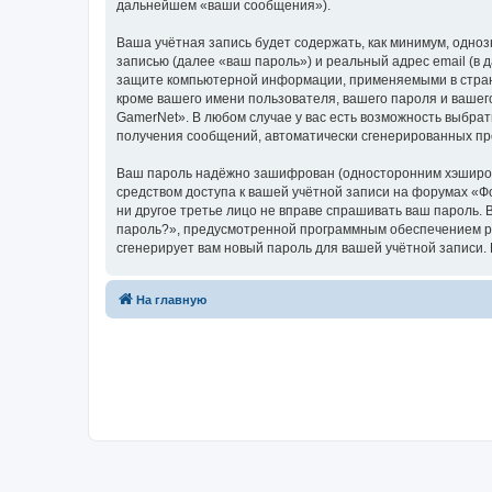
дальнейшем «ваши сообщения»).
Ваша учётная запись будет содержать, как минимум, одн
записью (далее «ваш пароль») и реальный адрес email (в
защите компьютерной информации, применяемыми в стран
кроме вашего имени пользователя, вашего пароля и вашег
GamerNet». В любом случае у вас есть возможность выбрат
получения сообщений, автоматически сгенерированных п
Ваш пароль надёжно зашифрован (односторонним хэширован
средством доступа к вашей учётной записи на форумах «Фо
ни другое третье лицо не вправе спрашивать ваш пароль. 
пароль?», предусмотренной программным обеспечением ph
сгенерирует вам новый пароль для вашей учётной запи
На главную