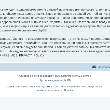
означно идентифицируемое имя (в дальнейшем «ваше имя пользователя»), ин
 дальнейшем «ваш адрес email»). Ваша информация из вашей учётной записи
е, предоставляющей нам услуги хостинга. Любая информация, запрашиваем
о адреса email, может быть как необходимой, так и необязательной ко ввод
ь, какая информация из вашей учётной записи будет общедоступна. Кроме того
рограммным обеспечением phpBB.
ием). Однако не рекомендуется использовать этот же самый пароль, регист
рум GamerNet», пожалуйста, храните его в тайне, ни при каких обстоятельст
В случае, если вы забудете ваш пароль к вашей учётной записи, вы сможете
pBB. Вам будет необходимо ввести ваше имя пользователя и ваш адрес emai
си. PHPBB_ADS_PRIVACY_POLICY
Связаться
Создано на основе
phpBB
® Forum Software © phpBB Limited
Русская поддержка phpBB
xbtBB3cker
v.3h © 2015-2020 @
PPK
| Icon Theme by Everaldo.com Design Studio
Конфиденциальность
|
Правила