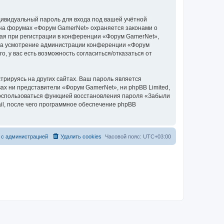
дивидуальный пароль для входа под вашей учётной
 на форумах «Форум GamerNet» охраняется законами о
ая при регистрации в конференции «Форум GamerNet»,
у, на усмотрение администрации конференции «Форум
, у вас есть возможность согласиться/отказаться от
рируясь на других сайтах. Ваш пароль является
вах ни представители «Форум GamerNet», ни phpBB Limited,
 воспользоваться функцией восстановления пароля «Забыли
l, после чего программное обеспечение phpBB
 с администрацией
Удалить cookies
Часовой пояс:
UTC+03:00