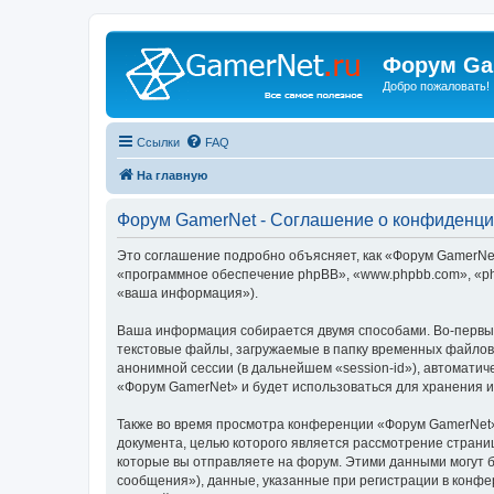
Форум Ga
Добро пожаловать!
Ссылки
FAQ
На главную
Форум GamerNet - Соглашение о конфиденци
Это соглашение подробно объясняет, как «Форум GamerNet»
«программное обеспечение phpBB», «www.phpbb.com», «ph
«ваша информация»).
Ваша информация собирается двумя способами. Во-первы
текстовые файлы, загружаемые в папку временных файлов 
анонимной сессии (в дальнейшем «session-id»), автомати
«Форум GamerNet» и будет использоваться для хранения 
Также во время просмотра конференции «Форум GamerNet»
документа, целью которого является рассмотрение стран
которые вы отправляете на форум. Этими данными могут 
сообщения»), данные, указанные при регистрации в конфе