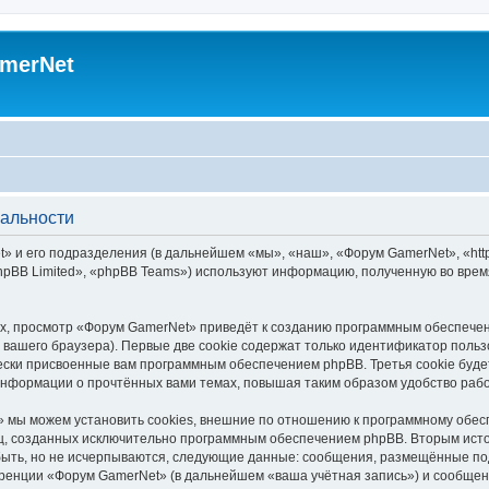
merNet
альности
 и его подразделения (в дальнейшем «мы», «наш», «Форум GamerNet», «https
pBB Limited», «phpBB Teams») используют информацию, полученную во врем
х, просмотр «Форум GamerNet» приведёт к созданию программным обеспечен
вашего браузера). Первые две cookie содержат только идентификатор польз
чески присвоенные вам программным обеспечением phpBB. Третья cookie буд
информации о прочтённых вами темах, повышая таким образом удобство раб
 мы можем установить cookies, внешние по отношению к программному обесп
иц, созданных исключительно программным обеспечением phpBB. Вторым ис
быть, но не исчерпываются, следующие данные: сообщения, размещённые по
ренции «Форум GamerNet» (в дальнейшем «ваша учётная запись») и сообщени