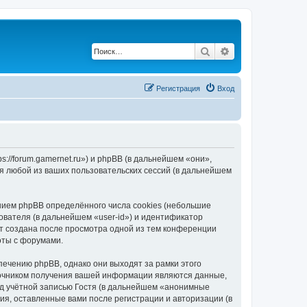
Поиск
Расширенный по
Регистрация
Вход
://forum.gamernet.ru») и phpBB (в дальнейшем «они»,
я любой из ваших пользовательских сессий (в дальнейшем
ием phpBB определённого числа cookies (небольшие
ователя (в дальнейшем «user-id») и идентификатор
ет создана после просмотра одной из тем конференции
оты с форумами.
ечению phpBB, однако они выходят за рамки этого
точником получения вашей информации являются данные,
д учётной записью Гостя (в дальнейшем «анонимные
я, оставленные вами после регистрации и авторизации (в