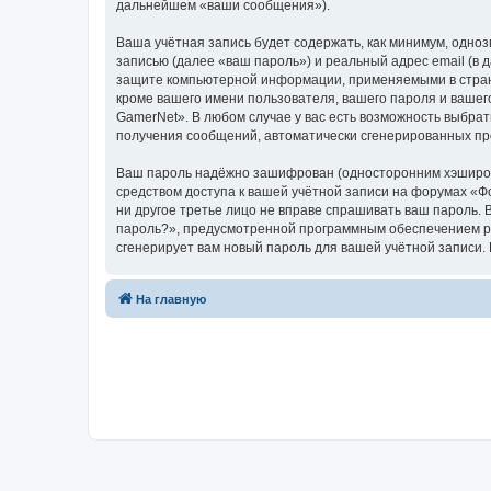
дальнейшем «ваши сообщения»).
Ваша учётная запись будет содержать, как минимум, одн
записью (далее «ваш пароль») и реальный адрес email (в
защите компьютерной информации, применяемыми в стран
кроме вашего имени пользователя, вашего пароля и вашег
GamerNet». В любом случае у вас есть возможность выбрат
получения сообщений, автоматически сгенерированных п
Ваш пароль надёжно зашифрован (односторонним хэширован
средством доступа к вашей учётной записи на форумах «Фо
ни другое третье лицо не вправе спрашивать ваш пароль. 
пароль?», предусмотренной программным обеспечением ph
сгенерирует вам новый пароль для вашей учётной запи
На главную