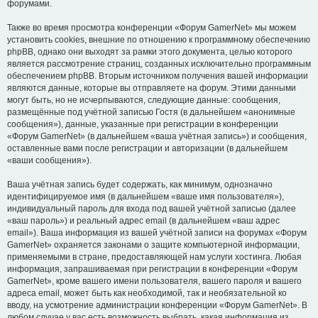
форумами.
Также во время просмотра конференции «Форум GamerNet» мы можем
установить cookies, внешние по отношению к программному обеспечению
phpBB, однако они выходят за рамки этого документа, целью которого
является рассмотрение страниц, созданных исключительно программным
обеспечением phpBB. Вторым источником получения вашей информации
являются данные, которые вы отправляете на форум. Этими данными
могут быть, но не исчерпываются, следующие данные: сообщения,
размещённые под учётной записью Гостя (в дальнейшем «анонимные
сообщения»), данные, указанные при регистрации в конференции
«Форум GamerNet» (в дальнейшем «ваша учётная запись») и сообщения,
оставленные вами после регистрации и авторизации (в дальнейшем
«ваши сообщения»).
Ваша учётная запись будет содержать, как минимум, однозначно
идентифицируемое имя (в дальнейшем «ваше имя пользователя»),
индивидуальный пароль для входа под вашей учётной записью (далее
«ваш пароль») и реальный адрес email (в дальнейшем «ваш адрес
email»). Ваша информация из вашей учётной записи на форумах «Форум
GamerNet» охраняется законами о защите компьютерной информации,
применяемыми в стране, предоставляющей нам услуги хостинга. Любая
информация, запрашиваемая при регистрации в конференции «Форум
GamerNet», кроме вашего имени пользователя, вашего пароля и вашего
адреса email, может быть как необходимой, так и необязательной ко
вводу, на усмотрение администрации конференции «Форум GamerNet». В
любом случае у вас есть возможность выбрать, какая информация из