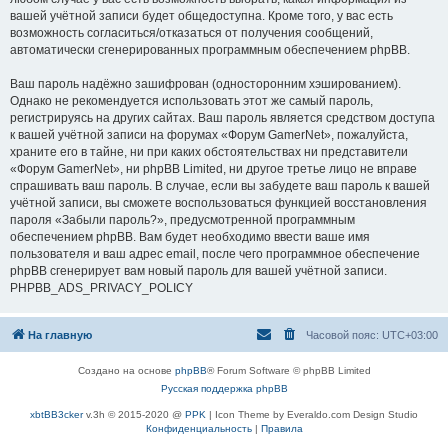
вашей учётной записи будет общедоступна. Кроме того, у вас есть
возможность согласиться/отказаться от получения сообщений,
автоматически сгенерированных программным обеспечением phpBB.
Ваш пароль надёжно зашифрован (односторонним хэшированием).
Однако не рекомендуется использовать этот же самый пароль,
регистрируясь на других сайтах. Ваш пароль является средством доступа
к вашей учётной записи на форумах «Форум GamerNet», пожалуйста,
храните его в тайне, ни при каких обстоятельствах ни представители
«Форум GamerNet», ни phpBB Limited, ни другое третье лицо не вправе
спрашивать ваш пароль. В случае, если вы забудете ваш пароль к вашей
учётной записи, вы сможете воспользоваться функцией восстановления
пароля «Забыли пароль?», предусмотренной программным
обеспечением phpBB. Вам будет необходимо ввести ваше имя
пользователя и ваш адрес email, после чего программное обеспечение
phpBB сгенерирует вам новый пароль для вашей учётной записи.
PHPBB_ADS_PRIVACY_POLICY
На главную
Часовой пояс:
UTC+03:00
Создано на основе
phpBB
® Forum Software © phpBB Limited
Русская поддержка phpBB
xbtBB3cker
v.3h © 2015-2020 @
PPK
| Icon Theme by Everaldo.com Design Studio
Конфиденциальность
|
Правила