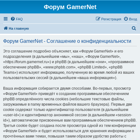
Форум GamerNet
FAQ
Регистрация
Вход
П
На главную
о
Форум GamerNet - Соглашение о конфиденциальности
и
с
Это соглашение подробно объясняет, как «Форум GamerNet» и его
подразделения (в дальнейшем «мы», «наш», «Форум GamerNet»,
к
«https://forum.gamernet.ru») и phpBB (в дальнейшем «они», «программное
обеспечение phpBB», «www.phpbb.com», «phpBB Limited», «phpBB
Teams») используют информацию, полученную во время любой из ваших
пользовательских сессий (в дальнейшем «ваша информация»).
Ваша информация собирается двумя способами. Во-первых, просмотр
«Форум GamerNet» приведёт к созданию программным обеспечением
phpBB определённого числа cookies (небольшие текстовые файлы,
загружаемые в папку временных файлов вашего браузера). Первые две
cookie содержат только идентификатор пользователя (в дальнейшем
«user-id») и идентификатор анонимной сессии (в дальнейшем «session-
id»), автоматически присвоенные вам программным обеспечением phpBB.
Третья cookie будет создана после просмотра одной из тем конференции
«Форум GamerNet» и будет использоваться для хранения информации о
прочтённых вами темах, повышая таким образом удобство работы с