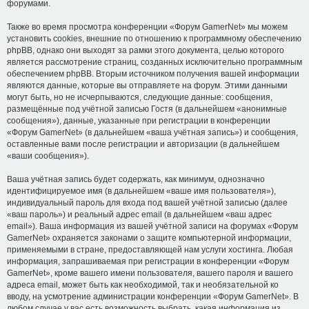
форумами.
Также во время просмотра конференции «Форум GamerNet» мы можем
установить cookies, внешние по отношению к программному обеспечению
phpBB, однако они выходят за рамки этого документа, целью которого
является рассмотрение страниц, созданных исключительно программным
обеспечением phpBB. Вторым источником получения вашей информации
являются данные, которые вы отправляете на форум. Этими данными
могут быть, но не исчерпываются, следующие данные: сообщения,
размещённые под учётной записью Гостя (в дальнейшем «анонимные
сообщения»), данные, указанные при регистрации в конференции
«Форум GamerNet» (в дальнейшем «ваша учётная запись») и сообщения,
оставленные вами после регистрации и авторизации (в дальнейшем
«ваши сообщения»).
Ваша учётная запись будет содержать, как минимум, однозначно
идентифицируемое имя (в дальнейшем «ваше имя пользователя»),
индивидуальный пароль для входа под вашей учётной записью (далее
«ваш пароль») и реальный адрес email (в дальнейшем «ваш адрес
email»). Ваша информация из вашей учётной записи на форумах «Форум
GamerNet» охраняется законами о защите компьютерной информации,
применяемыми в стране, предоставляющей нам услуги хостинга. Любая
информация, запрашиваемая при регистрации в конференции «Форум
GamerNet», кроме вашего имени пользователя, вашего пароля и вашего
адреса email, может быть как необходимой, так и необязательной ко
вводу, на усмотрение администрации конференции «Форум GamerNet». В
любом случае у вас есть возможность выбрать, какая информация из