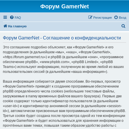
Форум GamerNet
FAQ
Регистрация
Вход
П
На главную
о
Форум GamerNet - Соглашение о конфиденциальности
и
с
Это соглашение подробно объясняет, как «Форум GamerNet» и его
подразделения (в дальнейшем «мы», «наш», «Форум GamerNet»,
к
«https://forum.gamernet.ru») и phpBB (в дальнейшем «они», «программное
обеспечение phpBB», «www.phpbb.com», «phpBB Limited», «phpBB
Teams») используют информацию, полученную во время любой из ваших
пользовательских сессий (в дальнейшем «ваша информация»).
Ваша информация собирается двумя способами. Во-первых, просмотр
«Форум GamerNet» приведёт к созданию программным обеспечением
phpBB определённого числа cookies (небольшие текстовые файлы,
загружаемые в папку временных файлов вашего браузера). Первые две
cookie содержат только идентификатор пользователя (в дальнейшем
«user-id») и идентификатор анонимной сессии (в дальнейшем «session-
id»), автоматически присвоенные вам программным обеспечением phpBB.
Третья cookie будет создана после просмотра одной из тем конференции
«Форум GamerNet» и будет использоваться для хранения информации о
прочтённых вами темах, повышая таким образом удобство работы с