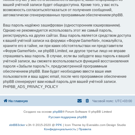
вашей учётной записи будет общедоступна. Кроме того, у вас есть
возможность согласиться/отказаться от получения сообщений,
автоматически сгенерированных программным обеспечением phpBB.
Ваш пароль надёжно зашифрован (односторонним хэшированием).
Однако не рекомендуется использовать этот же самый пароль,
регистрируясь на других сайтах. Ваш пароль является средством доступа
к вашей учётной записи на форумах «Форум GamerNet», пожалуйста,
храните его в тайне, ни при каких обстоятельствах ни представители
«Форум GamerNet», ни phpBB Limited, ни другое третье лицо не вправе
спрашивать ваш пароль. В случае, если вы забудете ваш пароль к вашей
учётной записи, вы сможете воспользоваться функцией восстановления
пароля «Забыли пароль?», предусмотренной программным
обеспечением phpBB. Вам будет необходимо ввести ваше имя
пользователя и ваш адрес email, после чего программное обеспечение
phpBB сгенерирует вам новый пароль для вашей учётной записи.
PHPBB_ADS_PRIVACY_POLICY
На главную
Часовой пояс:
UTC+03:00
Создано на основе
phpBB
® Forum Software © phpBB Limited
Русская поддержка phpBB
xbtBB3cker
v.3h © 2015-2020 @
PPK
| Icon Theme by Everaldo.com Design Studio
Конфиденциальность
|
Правила