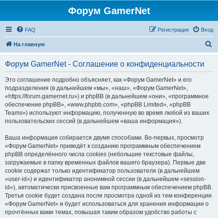
Форум GamerNet
FAQ
Регистрация
Вход
П
На главную
о
Форум GamerNet - Соглашение о конфиденциальности
и
с
Это соглашение подробно объясняет, как «Форум GamerNet» и его
подразделения (в дальнейшем «мы», «наш», «Форум GamerNet»,
к
«https://forum.gamernet.ru») и phpBB (в дальнейшем «они», «программное
обеспечение phpBB», «www.phpbb.com», «phpBB Limited», «phpBB
Teams») используют информацию, полученную во время любой из ваших
пользовательских сессий (в дальнейшем «ваша информация»).
Ваша информация собирается двумя способами. Во-первых, просмотр
«Форум GamerNet» приведёт к созданию программным обеспечением
phpBB определённого числа cookies (небольшие текстовые файлы,
загружаемые в папку временных файлов вашего браузера). Первые две
cookie содержат только идентификатор пользователя (в дальнейшем
«user-id») и идентификатор анонимной сессии (в дальнейшем «session-
id»), автоматически присвоенные вам программным обеспечением phpBB.
Третья cookie будет создана после просмотра одной из тем конференции
«Форум GamerNet» и будет использоваться для хранения информации о
прочтённых вами темах, повышая таким образом удобство работы с