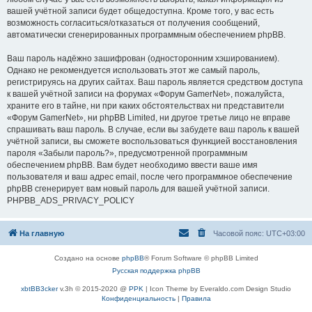
вашей учётной записи будет общедоступна. Кроме того, у вас есть
возможность согласиться/отказаться от получения сообщений,
автоматически сгенерированных программным обеспечением phpBB.
Ваш пароль надёжно зашифрован (односторонним хэшированием).
Однако не рекомендуется использовать этот же самый пароль,
регистрируясь на других сайтах. Ваш пароль является средством доступа
к вашей учётной записи на форумах «Форум GamerNet», пожалуйста,
храните его в тайне, ни при каких обстоятельствах ни представители
«Форум GamerNet», ни phpBB Limited, ни другое третье лицо не вправе
спрашивать ваш пароль. В случае, если вы забудете ваш пароль к вашей
учётной записи, вы сможете воспользоваться функцией восстановления
пароля «Забыли пароль?», предусмотренной программным
обеспечением phpBB. Вам будет необходимо ввести ваше имя
пользователя и ваш адрес email, после чего программное обеспечение
phpBB сгенерирует вам новый пароль для вашей учётной записи.
PHPBB_ADS_PRIVACY_POLICY
На главную
Часовой пояс:
UTC+03:00
Создано на основе
phpBB
® Forum Software © phpBB Limited
Русская поддержка phpBB
xbtBB3cker
v.3h © 2015-2020 @
PPK
| Icon Theme by Everaldo.com Design Studio
Конфиденциальность
|
Правила