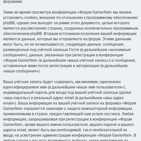
форумами.
Также во время просмотра конференции «Форум GamerNet» мы можем
установить cookies, внешние по отношению к программному обеспечению
phpBB, однако они выходят за рамки этого документа, целью которого
является рассмотрение страниц, созданных исключительно программным
обеспечением phpBB. Вторым источником получения вашей информации
являются данные, которые вы отправляете на форум. Этими данными
могут быть, но не исчерпываются, следующие данные: сообщения,
размещённые под учётной записью Гостя (в дальнейшем «анонимные
сообщения»), данные, указанные при регистрации в конференции
«Форум GamerNet» (в дальнейшем «ваша учётная запись») и сообщения,
оставленные вами после регистрации и авторизации (в дальнейшем
«ваши сообщения»).
Ваша учётная запись будет содержать, как минимум, однозначно
идентифицируемое имя (в дальнейшем «ваше имя пользователя»),
индивидуальный пароль для входа под вашей учётной записью (далее
«ваш пароль») и реальный адрес email (в дальнейшем «ваш адрес
email»). Ваша информация из вашей учётной записи на форумах «Форум
GamerNet» охраняется законами о защите компьютерной информации,
применяемыми в стране, предоставляющей нам услуги хостинга. Любая
информация, запрашиваемая при регистрации в конференции «Форум
GamerNet», кроме вашего имени пользователя, вашего пароля и вашего
адреса email, может быть как необходимой, так и необязательной ко
вводу, на усмотрение администрации конференции «Форум GamerNet». В
любом случае у вас есть возможность выбрать, какая информация из