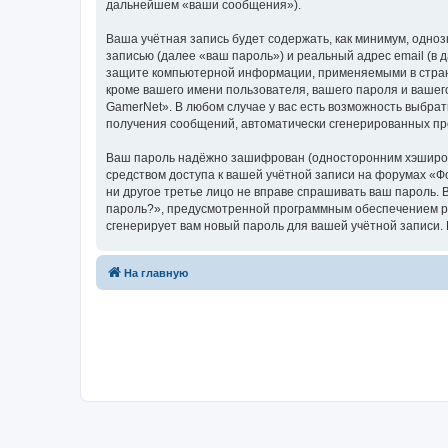
дальнейшем «ваши сообщения»).
Ваша учётная запись будет содержать, как минимум, одн
записью (далее «ваш пароль») и реальный адрес email (в
защите компьютерной информации, применяемыми в стран
кроме вашего имени пользователя, вашего пароля и вашег
GamerNet». В любом случае у вас есть возможность выбрат
получения сообщений, автоматически сгенерированных п
Ваш пароль надёжно зашифрован (односторонним хэширован
средством доступа к вашей учётной записи на форумах «Фо
ни другое третье лицо не вправе спрашивать ваш пароль. 
пароль?», предусмотренной программным обеспечением ph
сгенерирует вам новый пароль для вашей учётной запи
На главную