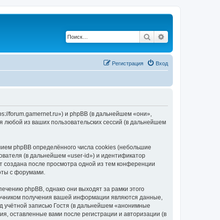
Поиск
Расширенный по
Регистрация
Вход
://forum.gamernet.ru») и phpBB (в дальнейшем «они»,
я любой из ваших пользовательских сессий (в дальнейшем
ием phpBB определённого числа cookies (небольшие
ователя (в дальнейшем «user-id») и идентификатор
ет создана после просмотра одной из тем конференции
оты с форумами.
ечению phpBB, однако они выходят за рамки этого
точником получения вашей информации являются данные,
д учётной записью Гостя (в дальнейшем «анонимные
я, оставленные вами после регистрации и авторизации (в