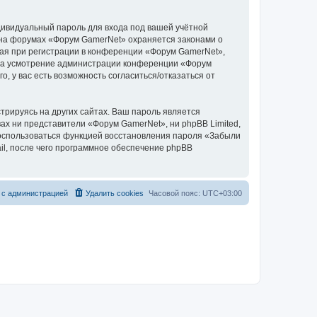
дивидуальный пароль для входа под вашей учётной
 на форумах «Форум GamerNet» охраняется законами о
ая при регистрации в конференции «Форум GamerNet»,
у, на усмотрение администрации конференции «Форум
, у вас есть возможность согласиться/отказаться от
рируясь на других сайтах. Ваш пароль является
вах ни представители «Форум GamerNet», ни phpBB Limited,
 воспользоваться функцией восстановления пароля «Забыли
l, после чего программное обеспечение phpBB
 с администрацией
Удалить cookies
Часовой пояс:
UTC+03:00