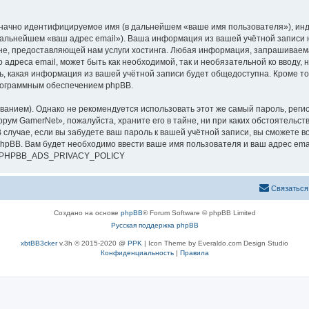
означно идентифицируемое имя (в дальнейшем «ваше имя пользователя»), ин
 дальнейшем «ваш адрес email»). Ваша информация из вашей учётной записи
е, предоставляющей нам услуги хостинга. Любая информация, запрашиваем
о адреса email, может быть как необходимой, так и необязательной ко ввод
ь, какая информация из вашей учётной записи будет общедоступна. Кроме того
рограммным обеспечением phpBB.
ием). Однако не рекомендуется использовать этот же самый пароль, регист
рум GamerNet», пожалуйста, храните его в тайне, ни при каких обстоятельст
В случае, если вы забудете ваш пароль к вашей учётной записи, вы сможете
pBB. Вам будет необходимо ввести ваше имя пользователя и ваш адрес emai
си. PHPBB_ADS_PRIVACY_POLICY
Связаться
Создано на основе
phpBB
® Forum Software © phpBB Limited
Русская поддержка phpBB
xbtBB3cker
v.3h © 2015-2020 @
PPK
| Icon Theme by Everaldo.com Design Studio
Конфиденциальность
|
Правила