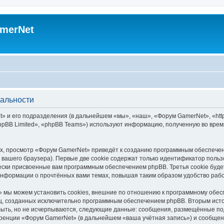
merNet
альности
 и его подразделения (в дальнейшем «мы», «наш», «Форум GamerNet», «https
pBB Limited», «phpBB Teams») используют информацию, полученную во врем
х, просмотр «Форум GamerNet» приведёт к созданию программным обеспечен
вашего браузера). Первые две cookie содержат только идентификатор польз
чески присвоенные вам программным обеспечением phpBB. Третья cookie буд
информации о прочтённых вами темах, повышая таким образом удобство раб
 мы можем установить cookies, внешние по отношению к программному обесп
иц, созданных исключительно программным обеспечением phpBB. Вторым ис
быть, но не исчерпываются, следующие данные: сообщения, размещённые по
ренции «Форум GamerNet» (в дальнейшем «ваша учётная запись») и сообщени