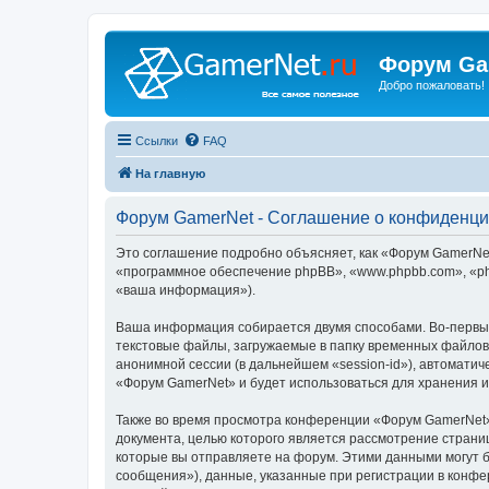
Форум Ga
Добро пожаловать!
Ссылки
FAQ
На главную
Форум GamerNet - Соглашение о конфиденци
Это соглашение подробно объясняет, как «Форум GamerNet»
«программное обеспечение phpBB», «www.phpbb.com», «ph
«ваша информация»).
Ваша информация собирается двумя способами. Во-первы
текстовые файлы, загружаемые в папку временных файлов 
анонимной сессии (в дальнейшем «session-id»), автомати
«Форум GamerNet» и будет использоваться для хранения 
Также во время просмотра конференции «Форум GamerNet»
документа, целью которого является рассмотрение стран
которые вы отправляете на форум. Этими данными могут 
сообщения»), данные, указанные при регистрации в конфе