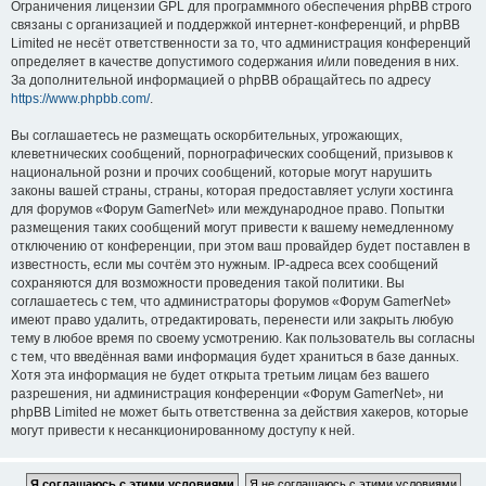
Ограничения лицензии GPL для программного обеспечения phpBB строго
связаны с организацией и поддержкой интернет-конференций, и phpBB
Limited не несёт ответственности за то, что администрация конференций
определяет в качестве допустимого содержания и/или поведения в них.
За дополнительной информацией о phpBB обращайтесь по адресу
https://www.phpbb.com/
.
Вы соглашаетесь не размещать оскорбительных, угрожающих,
клеветнических сообщений, порнографических сообщений, призывов к
национальной розни и прочих сообщений, которые могут нарушить
законы вашей страны, страны, которая предоставляет услуги хостинга
для форумов «Форум GamerNet» или международное право. Попытки
размещения таких сообщений могут привести к вашему немедленному
отключению от конференции, при этом ваш провайдер будет поставлен в
известность, если мы сочтём это нужным. IP-адреса всех сообщений
сохраняются для возможности проведения такой политики. Вы
соглашаетесь с тем, что администраторы форумов «Форум GamerNet»
имеют право удалить, отредактировать, перенести или закрыть любую
тему в любое время по своему усмотрению. Как пользователь вы согласны
с тем, что введённая вами информация будет храниться в базе данных.
Хотя эта информация не будет открыта третьим лицам без вашего
разрешения, ни администрация конференции «Форум GamerNet», ни
phpBB Limited не может быть ответственна за действия хакеров, которые
могут привести к несанкционированному доступу к ней.