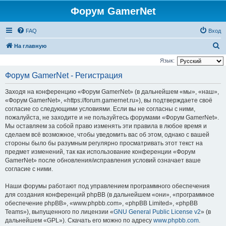
Форум GamerNet
FAQ
Вход
П
На главную
о
Язык:
и
Форум GamerNet - Регистрация
с
Заходя на конференцию «Форум GamerNet» (в дальнейшем «мы», «наш»,
к
«Форум GamerNet», «https://forum.gamernet.ru»), вы подтверждаете своё
согласие со следующими условиями. Если вы не согласны с ними,
пожалуйста, не заходите и не пользуйтесь форумами «Форум GamerNet».
Мы оставляем за собой право изменять эти правила в любое время и
сделаем всё возможное, чтобы уведомить вас об этом, однако с вашей
стороны было бы разумным регулярно просматривать этот текст на
предмет изменений, так как использование конференции «Форум
GamerNet» после обновления/исправления условий означает ваше
согласие с ними.
Наши форумы работают под управлением программного обеспечения
для создания конференций phpBB (в дальнейшем «они», «программное
обеспечение phpBB», «www.phpbb.com», «phpBB Limited», «phpBB
Teams»), выпущенного по лицензии «
GNU General Public License v2
» (в
дальнейшем «GPL»). Скачать его можно по адресу
www.phpbb.com
.