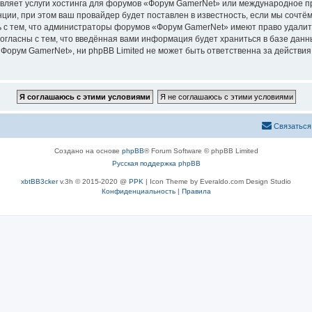
авляет услуги хостинга для форумов «Форум GamerNet» или международное п
ии, при этом ваш провайдер будет поставлен в известность, если мы сочтём
 с тем, что администраторы форумов «Форум GamerNet» имеют право удалить
согласны с тем, что введённая вами информация будет храниться в базе дан
орум GamerNet», ни phpBB Limited не может быть ответственна за действия 
Связаться
Создано на основе
phpBB
® Forum Software © phpBB Limited
Русская поддержка phpBB
xbtBB3cker
v.3h © 2015-2020 @
PPK
| Icon Theme by Everaldo.com Design Studio
Конфиденциальность
|
Правила