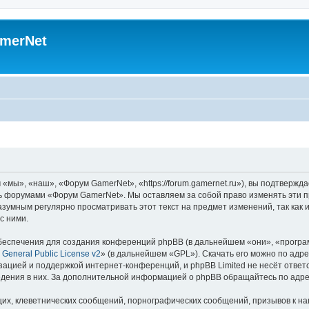
merNet
ы», «наш», «Форум GamerNet», «https://forum.gamernet.ru»), вы подтвержда
есь форумами «Форум GamerNet». Мы оставляем за собой право изменять эти 
разумным регулярно просматривать этот текст на предмет изменений, так ка
с ними.
еспечения для создания конференций phpBB (в дальнейшем «они», «програ
General Public License v2
» (в дальнейшем «GPL»). Скачать его можно по адр
зацией и поддержкой интернет-конференций, и phpBB Limited не несёт ответ
ведения в них. За дополнительной информацией о phpBB обращайтесь по адр
их, клеветнических сообщений, порнографических сообщений, призывов к на