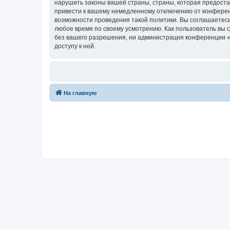
нарушить законы вашей страны, страны, которая предост
привести к вашему немедленному отключению от конференц
возможности проведения такой политики. Вы соглашаетесь
любое время по своему усмотрению. Как пользователь вы 
без вашего разрешения, ни администрация конференции «Ф
доступу к ней.
На главную