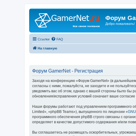
Форум Ga
Добро пожаловать!
Ссылки
FAQ
На главную
Форум GamerNet - Регистрация
Заходя на конференцию «Форум GamerNet» (в дальнейшем «м
согласны с ними, пожалуйста, не заходите и не пользуйт
уведомить вас об этом, однако с вашей стороны было бы 
обновления/исправления условий означает ваше согласие 
Наши форумы работают под управлением программного об
Limited», «phpBB Teams»), выпущенного по лицензии «
GNU 
программного обеспечения phpBB строго связаны с органи
определяет в качестве допустимого содержания и/или по
Вы соглашаетесь не размещать оскорбительных, угрожающ