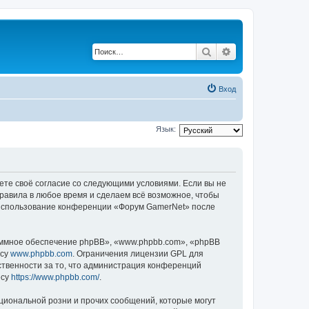
Поиск
Расширенный по
Вход
Язык:
ете своё согласие со следующими условиями. Если вы не
правила в любое время и сделаем всё возможное, чтобы
к использование конференции «Форум GamerNet» после
ммное обеспечение phpBB», «www.phpbb.com», «phpBB
есу
www.phpbb.com
. Ограничения лицензии GPL для
ственности за то, что администрация конференций
есу
https://www.phpbb.com/
.
циональной розни и прочих сообщений, которые могут