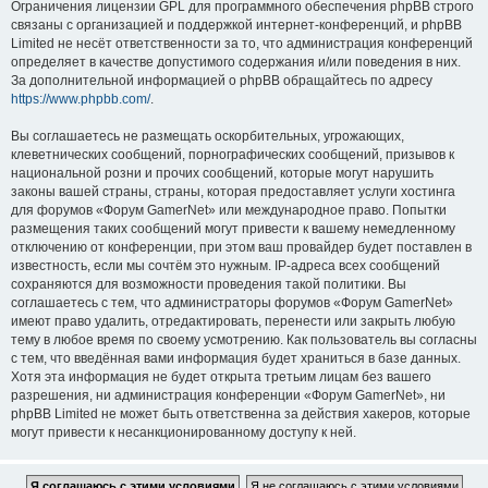
Ограничения лицензии GPL для программного обеспечения phpBB строго
связаны с организацией и поддержкой интернет-конференций, и phpBB
Limited не несёт ответственности за то, что администрация конференций
определяет в качестве допустимого содержания и/или поведения в них.
За дополнительной информацией о phpBB обращайтесь по адресу
https://www.phpbb.com/
.
Вы соглашаетесь не размещать оскорбительных, угрожающих,
клеветнических сообщений, порнографических сообщений, призывов к
национальной розни и прочих сообщений, которые могут нарушить
законы вашей страны, страны, которая предоставляет услуги хостинга
для форумов «Форум GamerNet» или международное право. Попытки
размещения таких сообщений могут привести к вашему немедленному
отключению от конференции, при этом ваш провайдер будет поставлен в
известность, если мы сочтём это нужным. IP-адреса всех сообщений
сохраняются для возможности проведения такой политики. Вы
соглашаетесь с тем, что администраторы форумов «Форум GamerNet»
имеют право удалить, отредактировать, перенести или закрыть любую
тему в любое время по своему усмотрению. Как пользователь вы согласны
с тем, что введённая вами информация будет храниться в базе данных.
Хотя эта информация не будет открыта третьим лицам без вашего
разрешения, ни администрация конференции «Форум GamerNet», ни
phpBB Limited не может быть ответственна за действия хакеров, которые
могут привести к несанкционированному доступу к ней.