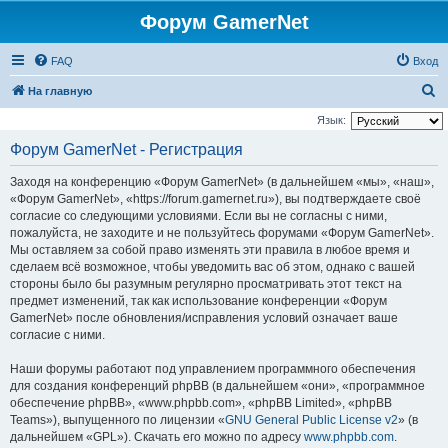
Форум GamerNet
FAQ
Вход
П
На главную
о
Язык:
и
Форум GamerNet - Регистрация
с
Заходя на конференцию «Форум GamerNet» (в дальнейшем «мы», «наш»,
к
«Форум GamerNet», «https://forum.gamernet.ru»), вы подтверждаете своё
согласие со следующими условиями. Если вы не согласны с ними,
пожалуйста, не заходите и не пользуйтесь форумами «Форум GamerNet».
Мы оставляем за собой право изменять эти правила в любое время и
сделаем всё возможное, чтобы уведомить вас об этом, однако с вашей
стороны было бы разумным регулярно просматривать этот текст на
предмет изменений, так как использование конференции «Форум
GamerNet» после обновления/исправления условий означает ваше
согласие с ними.
Наши форумы работают под управлением программного обеспечения
для создания конференций phpBB (в дальнейшем «они», «программное
обеспечение phpBB», «www.phpbb.com», «phpBB Limited», «phpBB
Teams»), выпущенного по лицензии «
GNU General Public License v2
» (в
дальнейшем «GPL»). Скачать его можно по адресу
www.phpbb.com
.