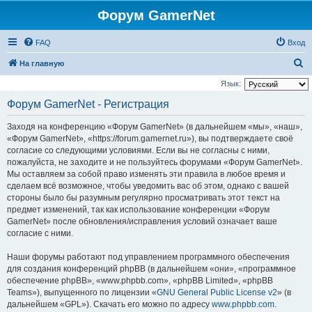
Форум GamerNet
FAQ
Вход
П
На главную
о
Язык:
и
Форум GamerNet - Регистрация
с
Заходя на конференцию «Форум GamerNet» (в дальнейшем «мы», «наш»,
к
«Форум GamerNet», «https://forum.gamernet.ru»), вы подтверждаете своё
согласие со следующими условиями. Если вы не согласны с ними,
пожалуйста, не заходите и не пользуйтесь форумами «Форум GamerNet».
Мы оставляем за собой право изменять эти правила в любое время и
сделаем всё возможное, чтобы уведомить вас об этом, однако с вашей
стороны было бы разумным регулярно просматривать этот текст на
предмет изменений, так как использование конференции «Форум
GamerNet» после обновления/исправления условий означает ваше
согласие с ними.
Наши форумы работают под управлением программного обеспечения
для создания конференций phpBB (в дальнейшем «они», «программное
обеспечение phpBB», «www.phpbb.com», «phpBB Limited», «phpBB
Teams»), выпущенного по лицензии «
GNU General Public License v2
» (в
дальнейшем «GPL»). Скачать его можно по адресу
www.phpbb.com
.