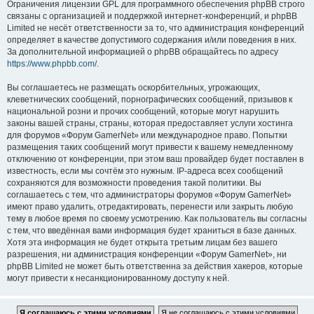
Ограничения лицензии GPL для программного обеспечения phpBB строго
связаны с организацией и поддержкой интернет-конференций, и phpBB
Limited не несёт ответственности за то, что администрация конференций
определяет в качестве допустимого содержания и/или поведения в них.
За дополнительной информацией о phpBB обращайтесь по адресу
https://www.phpbb.com/
.
Вы соглашаетесь не размещать оскорбительных, угрожающих,
клеветнических сообщений, порнографических сообщений, призывов к
национальной розни и прочих сообщений, которые могут нарушить
законы вашей страны, страны, которая предоставляет услуги хостинга
для форумов «Форум GamerNet» или международное право. Попытки
размещения таких сообщений могут привести к вашему немедленному
отключению от конференции, при этом ваш провайдер будет поставлен в
известность, если мы сочтём это нужным. IP-адреса всех сообщений
сохраняются для возможности проведения такой политики. Вы
соглашаетесь с тем, что администраторы форумов «Форум GamerNet»
имеют право удалить, отредактировать, перенести или закрыть любую
тему в любое время по своему усмотрению. Как пользователь вы согласны
с тем, что введённая вами информация будет храниться в базе данных.
Хотя эта информация не будет открыта третьим лицам без вашего
разрешения, ни администрация конференции «Форум GamerNet», ни
phpBB Limited не может быть ответственна за действия хакеров, которые
могут привести к несанкционированному доступу к ней.