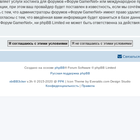
авляет услуги хостинга для форумов «Форум GamerNet» или международное п
ии, при этом ваш провайдер будет поставлен в известность, если мы сочтём
 с тем, что администраторы форумов «Форум GamerNet» имеют право удалить
согласны с тем, что введённая вами информация будет храниться в базе дан
орум GamerNet», ни phpBB Limited не может быть ответственна за действия 
Связаться
Создано на основе
phpBB
® Forum Software © phpBB Limited
Русская поддержка phpBB
xbtBB3cker
v.3h © 2015-2020 @
PPK
| Icon Theme by Everaldo.com Design Studio
Конфиденциальность
|
Правила