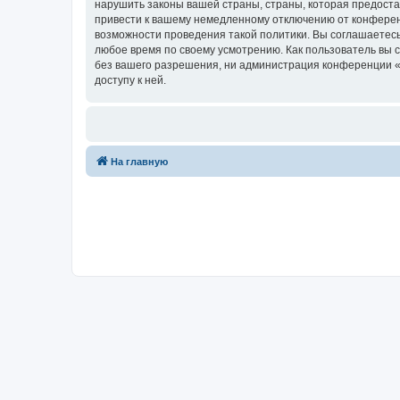
нарушить законы вашей страны, страны, которая предост
привести к вашему немедленному отключению от конференц
возможности проведения такой политики. Вы соглашаетесь
любое время по своему усмотрению. Как пользователь вы 
без вашего разрешения, ни администрация конференции «Ф
доступу к ней.
На главную