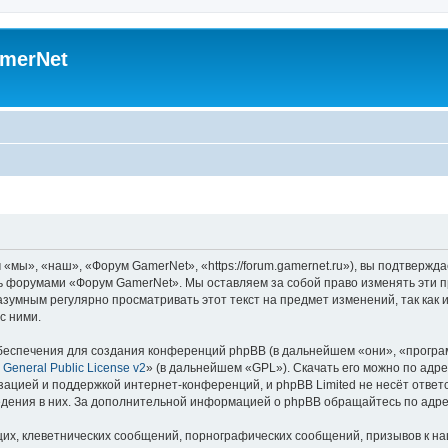
merNet
ы», «наш», «Форум GamerNet», «https://forum.gamernet.ru»), вы подтвержда
есь форумами «Форум GamerNet». Мы оставляем за собой право изменять эти 
разумным регулярно просматривать этот текст на предмет изменений, так ка
с ними.
еспечения для создания конференций phpBB (в дальнейшем «они», «програ
General Public License v2
» (в дальнейшем «GPL»). Скачать его можно по адр
зацией и поддержкой интернет-конференций, и phpBB Limited не несёт ответ
ведения в них. За дополнительной информацией о phpBB обращайтесь по адр
их, клеветнических сообщений, порнографических сообщений, призывов к на