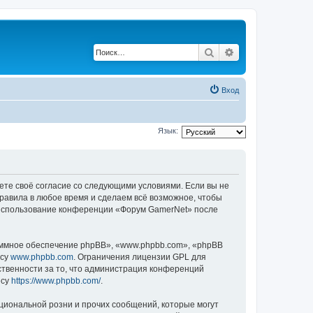
Поиск
Расширенный по
Вход
Язык:
ете своё согласие со следующими условиями. Если вы не
правила в любое время и сделаем всё возможное, чтобы
к использование конференции «Форум GamerNet» после
ммное обеспечение phpBB», «www.phpbb.com», «phpBB
есу
www.phpbb.com
. Ограничения лицензии GPL для
ственности за то, что администрация конференций
есу
https://www.phpbb.com/
.
циональной розни и прочих сообщений, которые могут