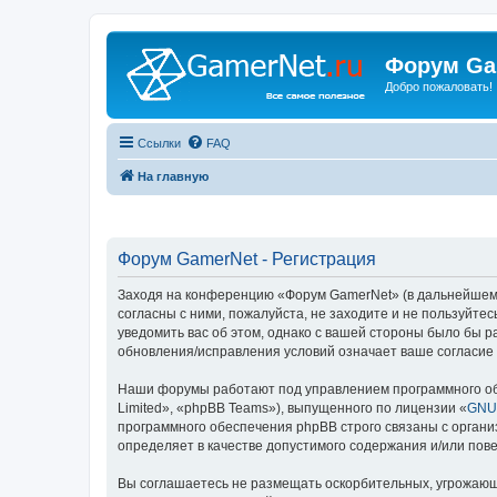
Форум Ga
Добро пожаловать!
Ссылки
FAQ
На главную
Форум GamerNet - Регистрация
Заходя на конференцию «Форум GamerNet» (в дальнейшем «м
согласны с ними, пожалуйста, не заходите и не пользуйт
уведомить вас об этом, однако с вашей стороны было бы 
обновления/исправления условий означает ваше согласие 
Наши форумы работают под управлением программного об
Limited», «phpBB Teams»), выпущенного по лицензии «
GNU 
программного обеспечения phpBB строго связаны с органи
определяет в качестве допустимого содержания и/или по
Вы соглашаетесь не размещать оскорбительных, угрожающ