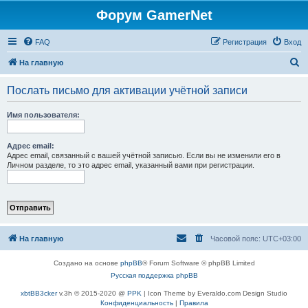
Форум GamerNet
FAQ
Регистрация
Вход
П
На главную
о
Послать письмо для активации учётной записи
и
с
Имя пользователя:
к
Адрес email:
Адрес email, связанный с вашей учётной записью. Если вы не изменили его в
Личном разделе, то это адрес email, указанный вами при регистрации.
На главную
Часовой пояс:
UTC+03:00
Создано на основе
phpBB
® Forum Software © phpBB Limited
Русская поддержка phpBB
xbtBB3cker
v.3h © 2015-2020 @
PPK
| Icon Theme by Everaldo.com Design Studio
Конфиденциальность
|
Правила