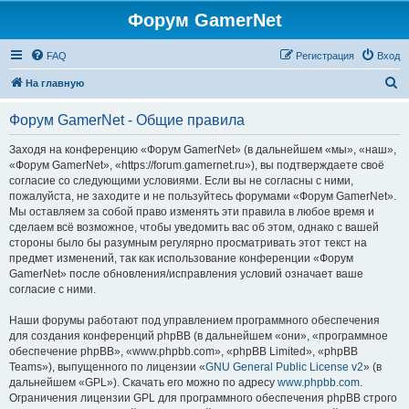
Форум GamerNet
FAQ
Регистрация
Вход
П
На главную
о
Форум GamerNet - Общие правила
и
с
Заходя на конференцию «Форум GamerNet» (в дальнейшем «мы», «наш»,
«Форум GamerNet», «https://forum.gamernet.ru»), вы подтверждаете своё
к
согласие со следующими условиями. Если вы не согласны с ними,
пожалуйста, не заходите и не пользуйтесь форумами «Форум GamerNet».
Мы оставляем за собой право изменять эти правила в любое время и
сделаем всё возможное, чтобы уведомить вас об этом, однако с вашей
стороны было бы разумным регулярно просматривать этот текст на
предмет изменений, так как использование конференции «Форум
GamerNet» после обновления/исправления условий означает ваше
согласие с ними.
Наши форумы работают под управлением программного обеспечения
для создания конференций phpBB (в дальнейшем «они», «программное
обеспечение phpBB», «www.phpbb.com», «phpBB Limited», «phpBB
Teams»), выпущенного по лицензии «
GNU General Public License v2
» (в
дальнейшем «GPL»). Скачать его можно по адресу
www.phpbb.com
.
Ограничения лицензии GPL для программного обеспечения phpBB строго