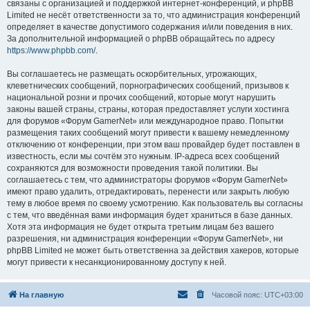
связаны с организацией и поддержкой интернет-конференций, и phpBB
Limited не несёт ответственности за то, что администрация конференций
определяет в качестве допустимого содержания и/или поведения в них.
За дополнительной информацией о phpBB обращайтесь по адресу
https://www.phpbb.com/
.
Вы соглашаетесь не размещать оскорбительных, угрожающих,
клеветнических сообщений, порнографических сообщений, призывов к
национальной розни и прочих сообщений, которые могут нарушить
законы вашей страны, страны, которая предоставляет услуги хостинга
для форумов «Форум GamerNet» или международное право. Попытки
размещения таких сообщений могут привести к вашему немедленному
отключению от конференции, при этом ваш провайдер будет поставлен в
известность, если мы сочтём это нужным. IP-адреса всех сообщений
сохраняются для возможности проведения такой политики. Вы
соглашаетесь с тем, что администраторы форумов «Форум GamerNet»
имеют право удалить, отредактировать, перенести или закрыть любую
тему в любое время по своему усмотрению. Как пользователь вы согласны
с тем, что введённая вами информация будет храниться в базе данных.
Хотя эта информация не будет открыта третьим лицам без вашего
разрешения, ни администрация конференции «Форум GamerNet», ни
phpBB Limited не может быть ответственна за действия хакеров, которые
могут привести к несанкционированному доступу к ней.
На главную
Часовой пояс:
UTC+03:00