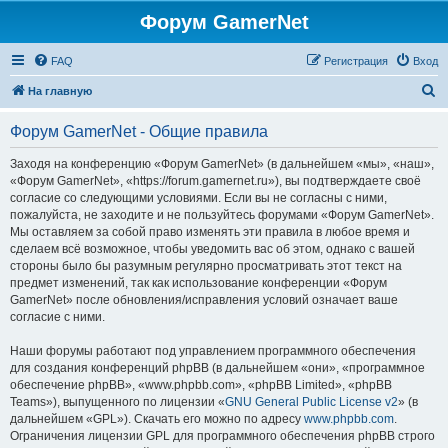
Форум GamerNet
FAQ
Регистрация
Вход
П
На главную
о
Форум GamerNet - Общие правила
и
с
Заходя на конференцию «Форум GamerNet» (в дальнейшем «мы», «наш»,
«Форум GamerNet», «https://forum.gamernet.ru»), вы подтверждаете своё
к
согласие со следующими условиями. Если вы не согласны с ними,
пожалуйста, не заходите и не пользуйтесь форумами «Форум GamerNet».
Мы оставляем за собой право изменять эти правила в любое время и
сделаем всё возможное, чтобы уведомить вас об этом, однако с вашей
стороны было бы разумным регулярно просматривать этот текст на
предмет изменений, так как использование конференции «Форум
GamerNet» после обновления/исправления условий означает ваше
согласие с ними.
Наши форумы работают под управлением программного обеспечения
для создания конференций phpBB (в дальнейшем «они», «программное
обеспечение phpBB», «www.phpbb.com», «phpBB Limited», «phpBB
Teams»), выпущенного по лицензии «
GNU General Public License v2
» (в
дальнейшем «GPL»). Скачать его можно по адресу
www.phpbb.com
.
Ограничения лицензии GPL для программного обеспечения phpBB строго