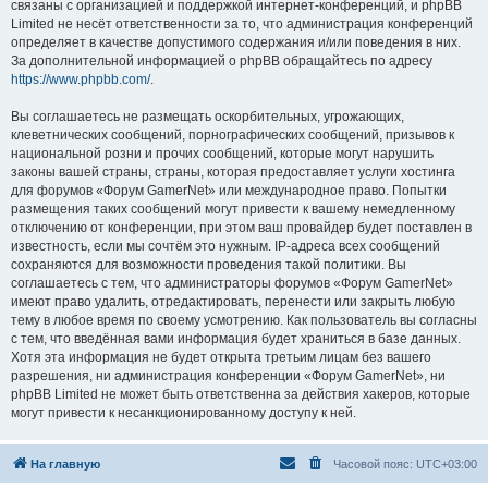
связаны с организацией и поддержкой интернет-конференций, и phpBB
Limited не несёт ответственности за то, что администрация конференций
определяет в качестве допустимого содержания и/или поведения в них.
За дополнительной информацией о phpBB обращайтесь по адресу
https://www.phpbb.com/
.
Вы соглашаетесь не размещать оскорбительных, угрожающих,
клеветнических сообщений, порнографических сообщений, призывов к
национальной розни и прочих сообщений, которые могут нарушить
законы вашей страны, страны, которая предоставляет услуги хостинга
для форумов «Форум GamerNet» или международное право. Попытки
размещения таких сообщений могут привести к вашему немедленному
отключению от конференции, при этом ваш провайдер будет поставлен в
известность, если мы сочтём это нужным. IP-адреса всех сообщений
сохраняются для возможности проведения такой политики. Вы
соглашаетесь с тем, что администраторы форумов «Форум GamerNet»
имеют право удалить, отредактировать, перенести или закрыть любую
тему в любое время по своему усмотрению. Как пользователь вы согласны
с тем, что введённая вами информация будет храниться в базе данных.
Хотя эта информация не будет открыта третьим лицам без вашего
разрешения, ни администрация конференции «Форум GamerNet», ни
phpBB Limited не может быть ответственна за действия хакеров, которые
могут привести к несанкционированному доступу к ней.
На главную
Часовой пояс:
UTC+03:00