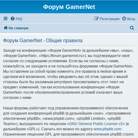
Форум GamerNet
FAQ
Регистрация
Вход
П
На главную
о
Форум GamerNet - Общие правила
и
с
Заходя на конференцию «Форум GamerNet» (в дальнейшем «мы», «наш»,
«Форум GamerNet», «https://forum.gamernet.ru»), вы подтверждаете своё
к
согласие со следующими условиями. Если вы не согласны с ними,
пожалуйста, не заходите и не пользуйтесь форумами «Форум GamerNet».
Мы оставляем за собой право изменять эти правила в любое время и
сделаем всё возможное, чтобы уведомить вас об этом, однако с вашей
стороны было бы разумным регулярно просматривать этот текст на
предмет изменений, так как использование конференции «Форум
GamerNet» после обновления/исправления условий означает ваше
согласие с ними.
Наши форумы работают под управлением программного обеспечения
для создания конференций phpBB (в дальнейшем «они», «программное
обеспечение phpBB», «www.phpbb.com», «phpBB Limited», «phpBB
Teams»), выпущенного по лицензии «
GNU General Public License v2
» (в
дальнейшем «GPL»). Скачать его можно по адресу
www.phpbb.com
.
Ограничения лицензии GPL для программного обеспечения phpBB строго