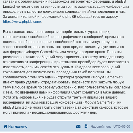
связаны с организацией и поддержкой интернет-конференций, и phpBB
Limited не несёт ответственности за то, что администрация конференций
определяет в качестве допустимого содержания и/или поведения в них.
За дополнительной информацией о phpBB обращайтесь по адресу
https://www.phpbb.com/
.
Вы соглашаетесь не размещать оскорбительных, угрожающих,
клеветнических сообщений, порнографических сообщений, призывов к
национальной розни и прочих сообщений, которые могут нарушить
законы вашей страны, страны, которая предоставляет услуги хостинга
для форумов «Форум GamerNet» или международное право. Попытки
размещения таких сообщений могут привести к вашему немедленному
отключению от конференции, при этом ваш провайдер будет поставлен в
известность, если мы сочтём это нужным. IP-адреса всех сообщений
сохраняются для возможности проведения такой политики. Вы
соглашаетесь с тем, что администраторы форумов «Форум GamerNet»
имеют право удалить, отредактировать, перенести или закрыть любую
тему в любое время по своему усмотрению. Как пользователь вы согласны
с тем, что введённая вами информация будет храниться в базе данных.
Хотя эта информация не будет открыта третьим лицам без вашего
разрешения, ни администрация конференции «Форум GamerNet», ни
phpBB Limited не может быть ответственна за действия хакеров, которые
могут привести к несанкционированному доступу к ней.
На главную
Часовой пояс:
UTC+03:00