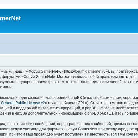
merNet
ы», «наш», «Форум GamerNet», «https://forum.gamernet.ru»), вы подтвержда
есь форумами «Форум GamerNet». Мы оставляем за собой право изменять эти 
разумным регулярно просматривать этот текст на предмет изменений, так ка
с ними.
еспечения для создания конференций phpBB (в дальнейшем «они», «програ
General Public License v2
» (в дальнейшем «GPL»). Скачать его можно по адр
зацией и поддержкой интернет-конференций, и phpBB Limited не несёт ответ
ведения в них. За дополнительной информацией о phpBB обращайтесь по адр
их, клеветнических сообщений, порнографических сообщений, призывов к на
авляет услуги хостинга для форумов «Форум GamerNet» или международное п
ии, при этом ваш провайдер будет поставлен в известность, если мы сочтём