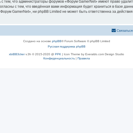
 с тем, что администраторы форумов «Форум GamerNet» имеют право удалить
согласны с тем, что введённая вами информация будет храниться в базе дан
орум GamerNet», ни phpBB Limited не может быть ответственна за действия 
Связаться
Создано на основе
phpBB
® Forum Software © phpBB Limited
Русская поддержка phpBB
xbtBB3cker
v.3h © 2015-2020 @
PPK
| Icon Theme by Everaldo.com Design Studio
Конфиденциальность
|
Правила