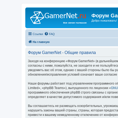
Форум Ga
Добро пожаловать!
Ссылки
FAQ
На главную
Форум GamerNet - Общие правила
Заходя на конференцию «Форум GamerNet» (в дальнейшем «м
согласны с ними, пожалуйста, не заходите и не пользуйт
уведомить вас об этом, однако с вашей стороны было бы 
обновления/исправления условий означает ваше согласие 
Наши форумы работают под управлением программного об
Limited», «phpBB Teams»), выпущенного по лицензии «
GNU 
программного обеспечения phpBB строго связаны с органи
определяет в качестве допустимого содержания и/или по
Вы соглашаетесь не размещать оскорбительных, угрожающ
нарушить законы вашей страны, страны, которая предост
привести к вашему немедленному отключению от конференц