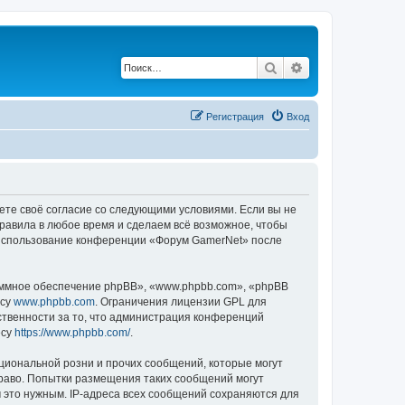
Поиск
Расширенный по
Регистрация
Вход
ете своё согласие со следующими условиями. Если вы не
правила в любое время и сделаем всё возможное, чтобы
к использование конференции «Форум GamerNet» после
ммное обеспечение phpBB», «www.phpbb.com», «phpBB
есу
www.phpbb.com
. Ограничения лицензии GPL для
ственности за то, что администрация конференций
есу
https://www.phpbb.com/
.
циональной розни и прочих сообщений, которые могут
раво. Попытки размещения таких сообщений могут
 это нужным. IP-адреса всех сообщений сохраняются для