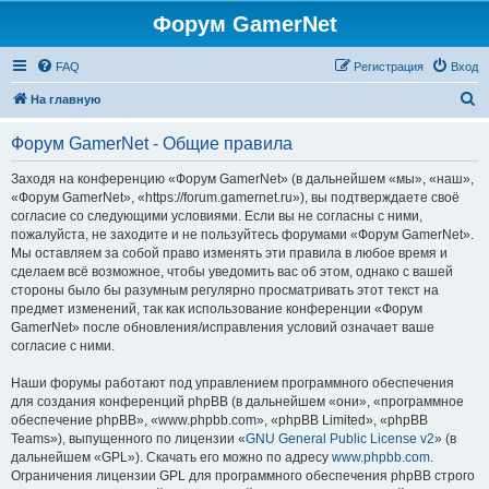
Форум GamerNet
FAQ
Регистрация
Вход
П
На главную
о
Форум GamerNet - Общие правила
и
с
Заходя на конференцию «Форум GamerNet» (в дальнейшем «мы», «наш»,
«Форум GamerNet», «https://forum.gamernet.ru»), вы подтверждаете своё
к
согласие со следующими условиями. Если вы не согласны с ними,
пожалуйста, не заходите и не пользуйтесь форумами «Форум GamerNet».
Мы оставляем за собой право изменять эти правила в любое время и
сделаем всё возможное, чтобы уведомить вас об этом, однако с вашей
стороны было бы разумным регулярно просматривать этот текст на
предмет изменений, так как использование конференции «Форум
GamerNet» после обновления/исправления условий означает ваше
согласие с ними.
Наши форумы работают под управлением программного обеспечения
для создания конференций phpBB (в дальнейшем «они», «программное
обеспечение phpBB», «www.phpbb.com», «phpBB Limited», «phpBB
Teams»), выпущенного по лицензии «
GNU General Public License v2
» (в
дальнейшем «GPL»). Скачать его можно по адресу
www.phpbb.com
.
Ограничения лицензии GPL для программного обеспечения phpBB строго