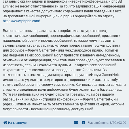
связаны с организацией и поддержкой интернет-конференций, и phpBB
Limited не несёт ответственности за то, что администрация конференций
определяет в качестве допустимого содержания и/или поведения в них.
За дополнительной информацией о phpBB обращайтесь по адресу
https://www.phpbb.com/
.
Вы соглашаетесь не размещать оскорбительных, угрожающих,
клеветнических сообщений, порнографических сообщений, призывов к
национальной розни и прочих сообщений, которые могут нарушить
законы вашей страны, страны, которая предоставляет услуги хостинга
для форумов «Форум GamerNet» или международное право. Попытки
размещения таких сообщений могут привести к вашему немедленному
отключению от конференции, при этом ваш провайдер будет поставлен в
известность, если мы сочтём это нужным. IP-адреса всех сообщений
сохраняются для возможности проведения такой политики. Вы
соглашаетесь с тем, что администраторы форумов «Форум GamerNet»
имеют право удалить, отредактировать, перенести или закрыть любую
тему в любое время по своему усмотрению. Как пользователь вы согласны
с тем, что введённая вами информация будет храниться в базе данных.
Хотя эта информация не будет открыта третьим лицам без вашего
разрешения, ни администрация конференции «Форум GamerNet», ни
phpBB Limited не может быть ответственна за действия хакеров, которые
могут привести к несанкционированному доступу к ней.
На главную
Часовой пояс:
UTC+03:00