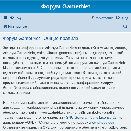
Форум GamerNet
FAQ
Регистрация
Вход
П
На главную
о
Форум GamerNet - Общие правила
и
с
Заходя на конференцию «Форум GamerNet» (в дальнейшем «мы», «наш»,
«Форум GamerNet», «https://forum.gamernet.ru»), вы подтверждаете своё
к
согласие со следующими условиями. Если вы не согласны с ними,
пожалуйста, не заходите и не пользуйтесь форумами «Форум GamerNet».
Мы оставляем за собой право изменять эти правила в любое время и
сделаем всё возможное, чтобы уведомить вас об этом, однако с вашей
стороны было бы разумным регулярно просматривать этот текст на
предмет изменений, так как использование конференции «Форум
GamerNet» после обновления/исправления условий означает ваше
согласие с ними.
Наши форумы работают под управлением программного обеспечения
для создания конференций phpBB (в дальнейшем «они», «программное
обеспечение phpBB», «www.phpbb.com», «phpBB Limited», «phpBB
Teams»), выпущенного по лицензии «
GNU General Public License v2
» (в
дальнейшем «GPL»). Скачать его можно по адресу
www.phpbb.com
.
Ограничения лицензии GPL для программного обеспечения phpBB строго