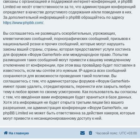
связаны с организацией и поддержкой интернет-конференций, и phpBB
Limited не несёт ответственности за то, что администрация конференций
определяет в качестве допустимого содержания и/или поведения в них.
За дополнительной информацией о phpBB обращайтесь по адресу
https://www.phpbb.com/
.
Вы соглашаетесь не размещать оскорбительных, угрожающих,
клеветнических сообщений, порнографических сообщений, призывов к
национальной розни и прочих сообщений, которые могут нарушить
законы вашей страны, страны, которая предоставляет услуги хостинга
для форумов «Форум GamerNet» или международное право. Попытки
размещения таких сообщений могут привести к вашему немедленному
отключению от конференции, при этом ваш провайдер будет поставлен в
известность, если мы сочтём это нужным. IP-адреса всех сообщений
сохраняются для возможности проведения такой политики. Вы
соглашаетесь с тем, что администраторы форумов «Форум GamerNet»
имеют право удалить, отредактировать, перенести или закрыть любую
тему в любое время по своему усмотрению. Как пользователь вы согласны
с тем, что введённая вами информация будет храниться в базе данных.
Хотя эта информация не будет открыта третьим лицам без вашего
разрешения, ни администрация конференции «Форум GamerNet», ни
phpBB Limited не может быть ответственна за действия хакеров, которые
могут привести к несанкционированному доступу к ней.
На главную
Часовой пояс:
UTC+03:00