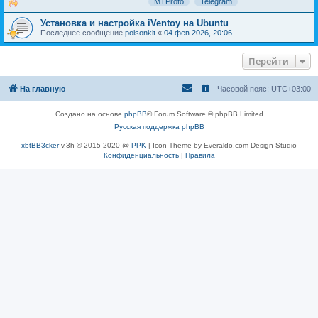
MTProto
Telegram
Установка и настройка iVentoy на Ubuntu
Последнее сообщение
poisonkit
«
04 фев 2026, 20:06
Перейти
На главную
Часовой пояс:
UTC+03:00
Создано на основе
phpBB
® Forum Software © phpBB Limited
Русская поддержка phpBB
xbtBB3cker
v.3h © 2015-2020 @
PPK
| Icon Theme by Everaldo.com Design Studio
Конфиденциальность
|
Правила