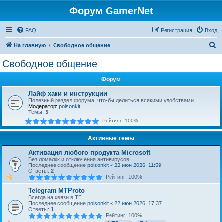
Форум GamerNet
FAQ
Регистрация
Вход
П
На главную
Свободное общение
о
Свободное общение
и
Форум
с
к
Лайф хаки и инструкции
Полезный раздел форума, что-бы делиться всякими удобствами.
Модератор:
poisonkit
Темы:
3
Рейтинг: 100%
Активные темы
Активация любого продукта Microsoft
Без ломалок и отключения антивирусов
Последнее сообщение
poisonkit
«
22 июн 2026, 11:59
Ответы:
2
Рейтинг: 100%
Telegram MTProto
Всегда на связи в ТГ
Последнее сообщение
poisonkit
«
22 июн 2026, 17:37
Ответы:
1
Рейтинг: 100%