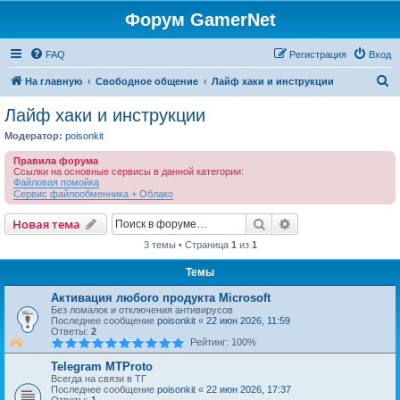
Форум GamerNet
FAQ
Регистрация
Вход
П
На главную
Свободное общение
Лайф хаки и инструкции
о
Лайф хаки и инструкции
и
Модератор:
poisonkit
с
Правила форума
к
Ссылки на основные сервисы в данной категории:
Файловая помойка
Сервис файлообменника + Облако
Поиск
Расширенный пои
Новая тема
3 темы • Страница
1
из
1
Темы
Активация любого продукта Microsoft
Без ломалок и отключения антивирусов
Последнее сообщение
poisonkit
«
22 июн 2026, 11:59
Ответы:
2
Рейтинг: 100%
Telegram MTProto
Всегда на связи в ТГ
Последнее сообщение
poisonkit
«
22 июн 2026, 17:37