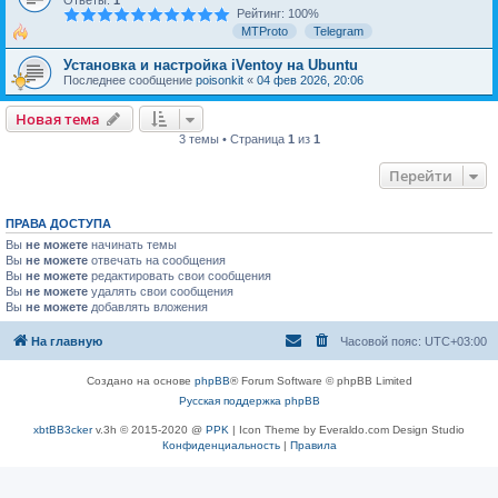
Ответы:
1
Рейтинг: 100%
MTProto
Telegram
Установка и настройка iVentoy на Ubuntu
Последнее сообщение
poisonkit
«
04 фев 2026, 20:06
Новая тема
3 темы • Страница
1
из
1
Перейти
ПРАВА ДОСТУПА
Вы
не можете
начинать темы
Вы
не можете
отвечать на сообщения
Вы
не можете
редактировать свои сообщения
Вы
не можете
удалять свои сообщения
Вы
не можете
добавлять вложения
На главную
Часовой пояс:
UTC+03:00
Создано на основе
phpBB
® Forum Software © phpBB Limited
Русская поддержка phpBB
xbtBB3cker
v.3h © 2015-2020 @
PPK
| Icon Theme by Everaldo.com Design Studio
Конфиденциальность
|
Правила