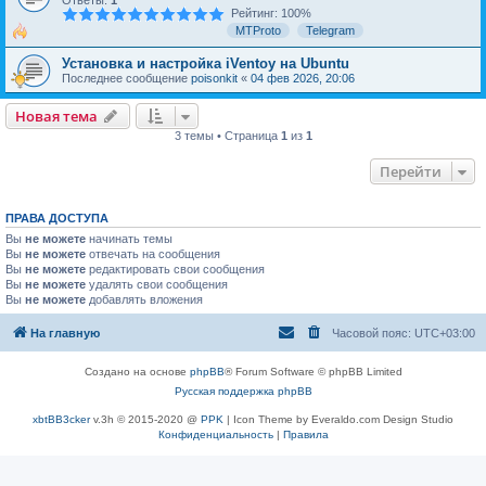
Ответы:
1
Рейтинг: 100%
MTProto
Telegram
Установка и настройка iVentoy на Ubuntu
Последнее сообщение
poisonkit
«
04 фев 2026, 20:06
Новая тема
3 темы • Страница
1
из
1
Перейти
ПРАВА ДОСТУПА
Вы
не можете
начинать темы
Вы
не можете
отвечать на сообщения
Вы
не можете
редактировать свои сообщения
Вы
не можете
удалять свои сообщения
Вы
не можете
добавлять вложения
На главную
Часовой пояс:
UTC+03:00
Создано на основе
phpBB
® Forum Software © phpBB Limited
Русская поддержка phpBB
xbtBB3cker
v.3h © 2015-2020 @
PPK
| Icon Theme by Everaldo.com Design Studio
Конфиденциальность
|
Правила