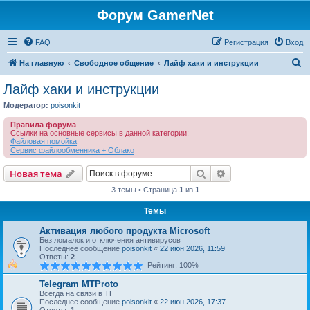
Форум GamerNet
FAQ
Регистрация
Вход
П
На главную
Свободное общение
Лайф хаки и инструкции
о
Лайф хаки и инструкции
и
Модератор:
poisonkit
с
Правила форума
к
Ссылки на основные сервисы в данной категории:
Файловая помойка
Сервис файлообменника + Облако
Поиск
Расширенный пои
Новая тема
3 темы • Страница
1
из
1
Темы
Активация любого продукта Microsoft
Без ломалок и отключения антивирусов
Последнее сообщение
poisonkit
«
22 июн 2026, 11:59
Ответы:
2
Рейтинг: 100%
Telegram MTProto
Всегда на связи в ТГ
Последнее сообщение
poisonkit
«
22 июн 2026, 17:37