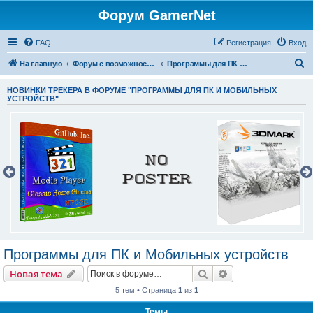
Форум GamerNet
FAQ
Регистрация
Вход
П
На главную
Форум с возможностью раздачи Торрент файлов.
Программы для ПК и Мобильных устройств
о
НОВИНКИ ТРЕКЕРА В ФОРУМЕ "ПРОГРАММЫ ДЛЯ ПК И МОБИЛЬНЫХ
и
УСТРОЙСТВ"
с
к
Программы для ПК и Мобильных устройств
Поиск
Расширенный пои
Новая тема
5 тем • Страница
1
из
1
Темы