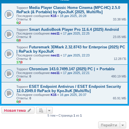
Media Player Classic Home Cinema (MPC-HC) 2.5.0
Торрент
RePack (& Portable) by KpoJIuK [2025, Multi/Ru]
Последнее сообщение
K15
«
18 дек 2025, 20:28
Ответы:
0
33.38 МБ
0
|
2
Smart AudioBook Player Pro 11.6.4 (2025) Android
Торрент
Последнее сообщение
neo11
«
17 дек 2025, 22:25
Ответы:
0
23.05 МБ
0
|
0
Futuremark 3DMark 2.32.8743 for Enterprise (2025) PC
Торрент
| RePack by KpoJIuK
Последнее сообщение
neo11
«
17 дек 2025, 22:23
Ответы:
0
12.28 ГБ
17
|
0
Chromium 143.0.7499.147 (2025) PC | + Portable
Торрент
Последнее сообщение
neo11
«
17 дек 2025, 22:21
Ответы:
0
480.19 МБ
0
|
0
ESET Endpoint Antivirus / ESET Endpoint Security
Торрент
12.0.2049.0 RePack by KpoJIuK [Multi/Ru]
Последнее сообщение
K15
«
16 дек 2025, 20:37
Ответы:
0
65.91 МБ
0
|
0
Новая тема
5 тем • Страница
1
из
1
Перейти